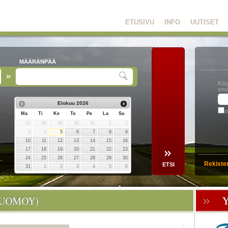
ETUSIVU
INFO
UUTISET
MÄÄRÄNPÄÄ
Käy
ema
Elokuu
2026
m
Ma
Ti
Ke
To
Pe
La
Su
27
28
29
30
31
1
2
3
4
5
6
7
8
9
10
11
12
13
14
15
16
17
18
19
20
21
22
23
24
25
26
27
28
29
30
Rekiste
31
1
2
3
4
5
6
TUOMOY)