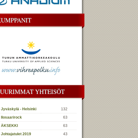
KUMPPANIT
SUURIMMAT YHTEISÖT
Jyväskylä - Helsinki
132
Ilosaarirock
63
ÄKSEKKI
63
Johtajatulet 2019
43