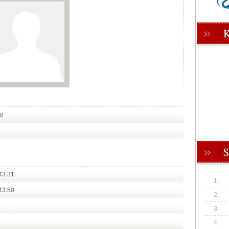
u
43:31
1.
43:50
2.
3.
4.