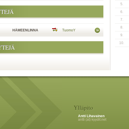
5.
YTEJÄ
6.
7.
8.
HÄMEENLINNA
TuomoY
9.
10.
YTEJÄ
Ylläpito
Antti Lihavainen
antti (at) kyydit.net