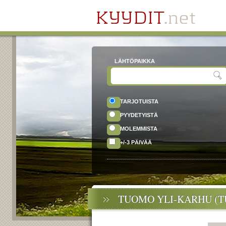
LÄHTÖPAIKKA
TARJOTUISTA
PYYDETYISTÄ
MOLEMMISTA
+/-3 PÄIVÄÄ
TUOMO YLI-KARHU (