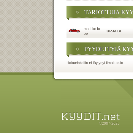
TARJOTTUJA KY
ma ti ke to
URJALA
pe
PYYDETTYJÄ KY
Hakuehdoilla ei löytynyt ilmoituksia.
©2007-2026