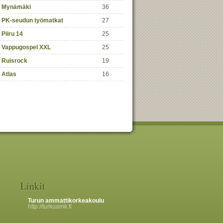
Mynämäki
36
PK-seudun työmatkat
27
Piiru 14
25
Vappugospel XXL
25
Ruisrock
19
Atlas
16
Linkit
Turun ammattikorkeakoulu
http://turkuamk.fi