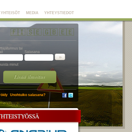
YHTEISÖT
MEDIA
YHTEYSTIEDOT
🇫🇮
🇸🇪
🇬🇧
🇪🇪
ttäjätunnus tai
il
Salasana
uista minut
Lisää ilmoitus
röidy
Unohtuiko salasana?
YHTEISTYÖSSÄ