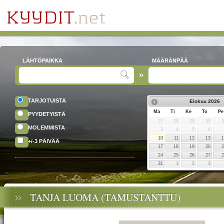
LÄHTÖPAIKKA
MÄÄRÄNPÄÄ
TARJOTUISTA
Elokuu
2026
Ma
Ti
Ke
To
Pe
PYYDETYISTÄ
27
28
29
30
MOLEMMISTA
3
4
5
6
10
11
12
13
+/-3 PÄIVÄÄ
17
18
19
20
24
25
26
27
31
1
2
3
TANJA LUOMA (TAMUSTANTTU)