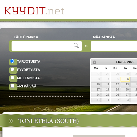
LÄHTÖPAIKKA
MÄÄRÄNPÄÄ
TARJOTUISTA
Elokuu
2026
Ma
Ti
Ke
To
Pe
PYYDETYISTÄ
27
28
29
30
MOLEMMISTA
3
4
5
6
10
11
12
13
+/-3 PÄIVÄÄ
17
18
19
20
24
25
26
27
31
1
2
3
TONI ETELÄ (SOUTH)