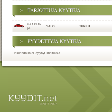
TARJOTTUJA KYYTEJÄ
ma ti ke to
SALO
TURKU
pe
PYYDETTYJÄ KYYTEJÄ
Hakuehdoilla ei löytynyt ilmoituksia.
©2007-2026