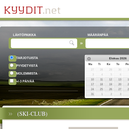
LÄHTÖPAIKKA
MÄÄRÄNPÄÄ
TARJOTUISTA
Elokuu
2026
Ma
Ti
Ke
To
Pe
PYYDETYISTÄ
27
28
29
30
MOLEMMISTA
3
4
5
6
10
11
12
13
+/-3 PÄIVÄÄ
17
18
19
20
24
25
26
27
31
1
2
3
(SKI-CLUB)