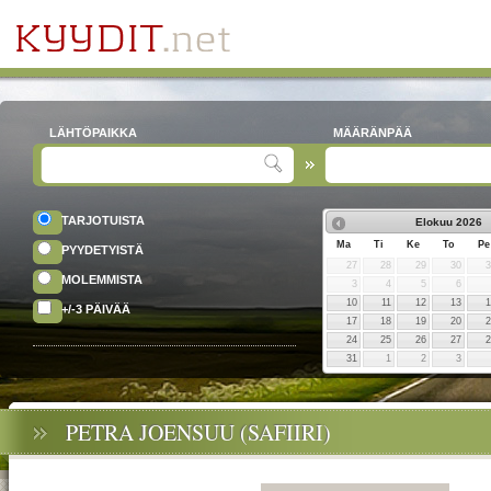
LÄHTÖPAIKKA
MÄÄRÄNPÄÄ
TARJOTUISTA
Elokuu
2026
Ma
Ti
Ke
To
Pe
PYYDETYISTÄ
27
28
29
30
MOLEMMISTA
3
4
5
6
10
11
12
13
+/-3 PÄIVÄÄ
17
18
19
20
24
25
26
27
31
1
2
3
PETRA JOENSUU (SAFIIRI)