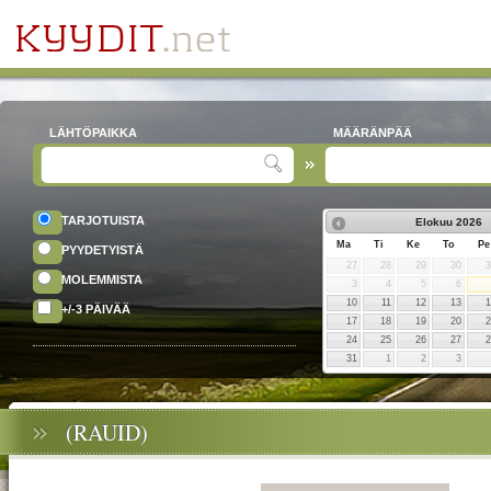
LÄHTÖPAIKKA
MÄÄRÄNPÄÄ
TARJOTUISTA
Elokuu
2026
Ma
Ti
Ke
To
Pe
PYYDETYISTÄ
27
28
29
30
MOLEMMISTA
3
4
5
6
10
11
12
13
+/-3 PÄIVÄÄ
17
18
19
20
24
25
26
27
31
1
2
3
(RAUID)