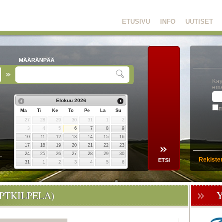
ETUSIVU
INFO
UUTISET
MÄÄRÄNPÄÄ
Käy
ema
Elokuu
2026
m
Ma
Ti
Ke
To
Pe
La
Su
27
28
29
30
31
1
2
3
4
5
6
7
8
9
10
11
12
13
14
15
16
17
18
19
20
21
22
23
24
25
26
27
28
29
30
Rekiste
31
1
2
3
4
5
6
(PTKILPELA)