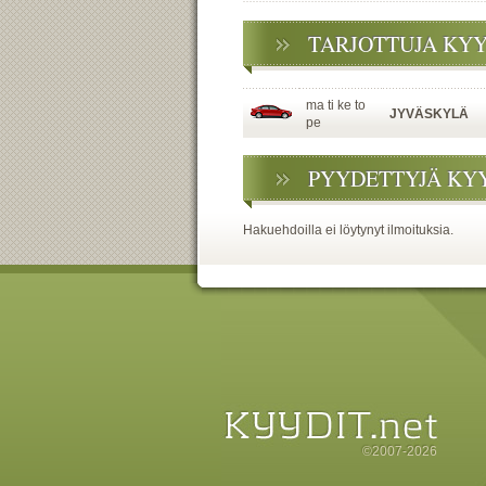
TARJOTTUJA KY
ma ti ke to
JYVÄSKYLÄ
pe
PYYDETTYJÄ KY
Hakuehdoilla ei löytynyt ilmoituksia.
©2007-2026