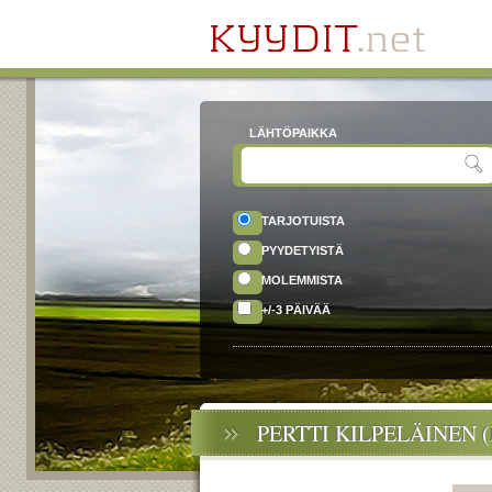
LÄHTÖPAIKKA
TARJOTUISTA
PYYDETYISTÄ
MOLEMMISTA
+/-3 PÄIVÄÄ
PERTTI KILPELÄINEN 