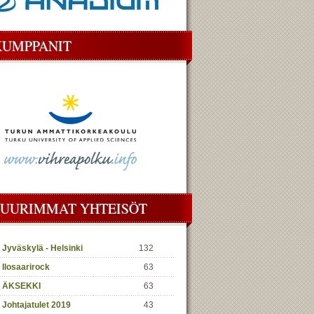
KUMPPANIT
SUURIMMAT YHTEISÖT
Jyväskylä - Helsinki
132
Ilosaarirock
63
ÄKSEKKI
63
Johtajatulet 2019
43