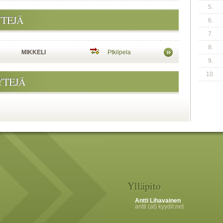
5.
YTEJÄ
6.
7.
8.
MIKKELI
Ptkilpela
9.
10.
YTEJÄ
Ylläpito
Antti Lihavainen
antti (at) kyydit.net