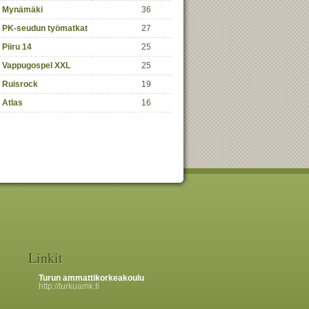
Mynämäki
36
PK-seudun työmatkat
27
Piiru 14
25
Vappugospel XXL
25
Ruisrock
19
Atlas
16
Linkit
Turun ammattikorkeakoulu
http://turkuamk.fi