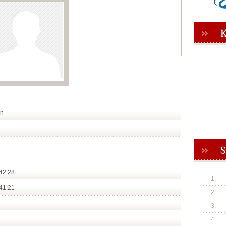
en
42:28
1.
41:21
2.
3.
4.