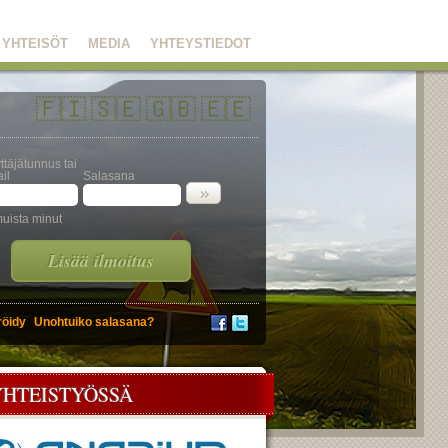
YHTEISÖT
MEDIA
YHTEYSTIEDOT
🇫🇮
🇸🇪
🇬🇧
🇪🇪
ttäjätunnus tai
il
Salasana
uista minut
Lisää ilmoitus
röidy
Unohtuiko salasana?
YHTEISTYÖSSÄ