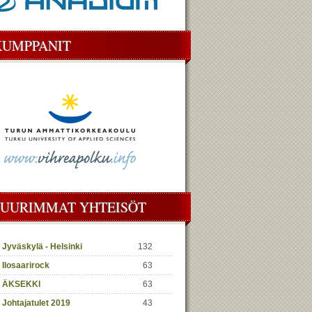
KUMPPANIT
SUURIMMAT YHTEISÖT
Jyväskylä - Helsinki
132
Ilosaarirock
63
ÄKSEKKI
63
Johtajatulet 2019
43