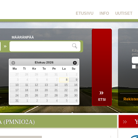
ETUSIVU
INFO
UUTISET
MÄÄRÄNPÄÄ
Käy
ema
Elokuu
2026
m
Ma
Ti
Ke
To
Pe
La
Su
27
28
29
30
31
1
2
3
4
5
6
7
8
9
10
11
12
13
14
15
16
17
18
19
20
21
22
23
24
25
26
27
28
29
30
Rekiste
31
1
2
3
4
5
6
 (PMNIO2A)