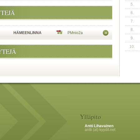
5.
YTEJÄ
6.
7.
8.
HÄMEENLINNA
PMnio2a
9.
10.
YTEJÄ
Ylläpito
Antti Lihavainen
antti (at) kyydit.net