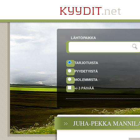
LÄHTÖPAIKKA
TARJOTUISTA
PYYDETYISTÄ
MOLEMMISTA
+/-3 PÄIVÄÄ
JUHA-PEKKA MANNILA