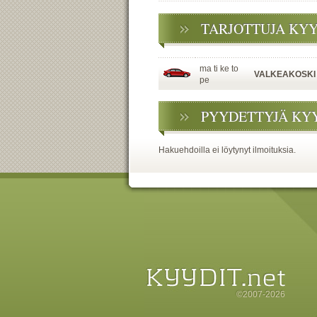
TARJOTTUJA KY
ma ti ke to
VALKEAKOSKI
pe
PYYDETTYJÄ KY
Hakuehdoilla ei löytynyt ilmoituksia.
©2007-2026