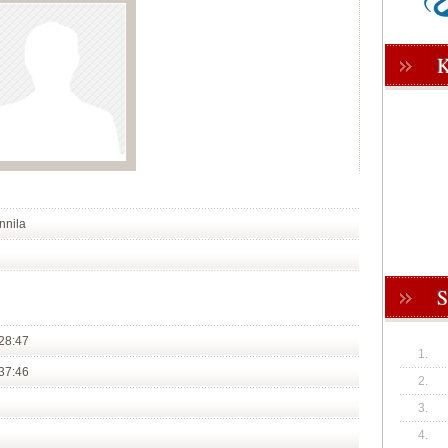
nnila
28:47
1.
37:46
2.
3.
4.