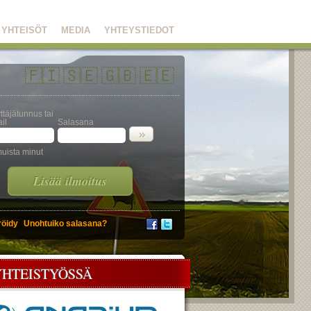
YHTEISÖT
MEDIA
YHTEYSTIEDOT
🇫🇮
🇸🇪
🇬🇧
🇪🇪
ttäjätunnus tai
il
Salasana
uista minut
Lisää ilmoitus
röidy
Unohtuiko salasana?
YHTEISTYÖSSÄ