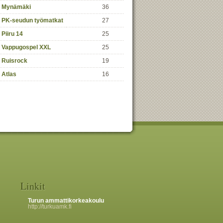
Mynämäki
36
PK-seudun työmatkat
27
Piiru 14
25
Vappugospel XXL
25
Ruisrock
19
Atlas
16
Linkit
Turun ammattikorkeakoulu
http://turkuamk.fi