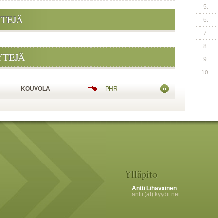
5.
YTEJÄ
6.
7.
8.
YTEJÄ
9.
10.
KOUVOLA
PHR
Ylläpito
Antti Lihavainen
antti (at) kyydit.net