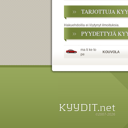
TARJOTTUJA KY
Hakuehdoilla ei löytynyt ilmoituksia.
PYYDETTYJÄ KY
ma ti ke to
KOUVOLA
pe
©2007-2026