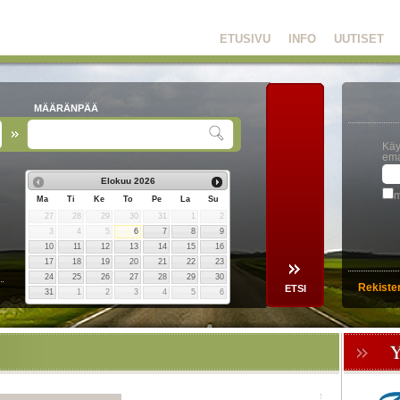
ETUSIVU
INFO
UUTISET
MÄÄRÄNPÄÄ
Käy
ema
Elokuu
2026
m
Ma
Ti
Ke
To
Pe
La
Su
27
28
29
30
31
1
2
3
4
5
6
7
8
9
10
11
12
13
14
15
16
17
18
19
20
21
22
23
24
25
26
27
28
29
30
Rekiste
31
1
2
3
4
5
6