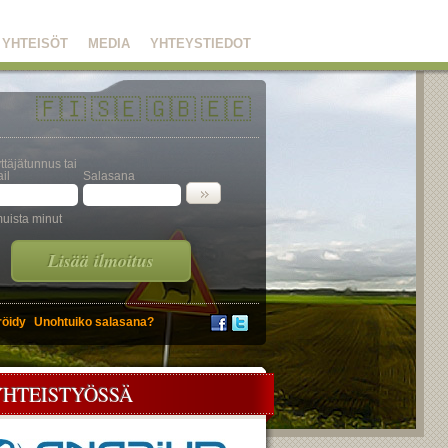
YHTEISÖT
MEDIA
YHTEYSTIEDOT
🇫🇮
🇸🇪
🇬🇧
🇪🇪
ttäjätunnus tai
il
Salasana
uista minut
Lisää ilmoitus
röidy
Unohtuiko salasana?
YHTEISTYÖSSÄ