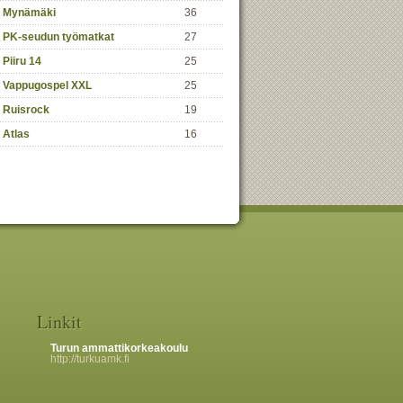
Mynämäki
36
PK-seudun työmatkat
27
Piiru 14
25
Vappugospel XXL
25
Ruisrock
19
Atlas
16
Linkit
Turun ammattikorkeakoulu
http://turkuamk.fi