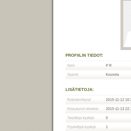
PROFIILIN TIEDOT:
Nimi:
P R
Sijainti:
Kouvola
LISÄTIETOJA:
Rekisteröitynyt
2015-11-12 10:
Kirjautunut viimeksi:
2015-11-13 22:
Tarjottuja kyytejä:
0
Pyydettyjä kyytejä:
1