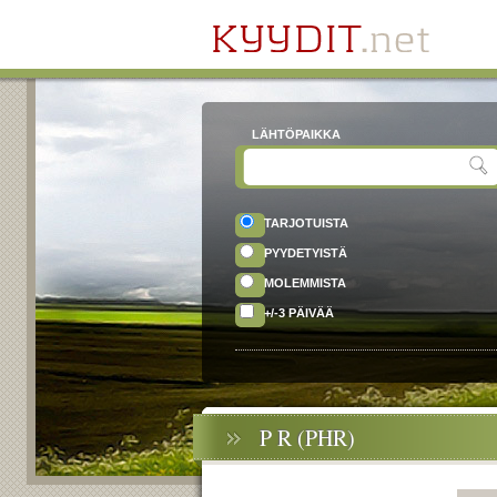
LÄHTÖPAIKKA
TARJOTUISTA
PYYDETYISTÄ
MOLEMMISTA
+/-3 PÄIVÄÄ
P R (PHR)