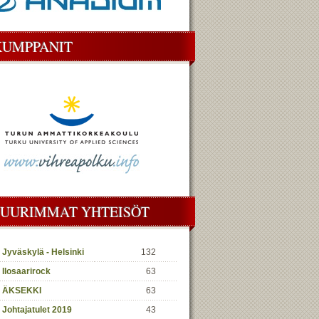
KUMPPANIT
SUURIMMAT YHTEISÖT
Jyväskylä - Helsinki
132
Ilosaarirock
63
ÄKSEKKI
63
Johtajatulet 2019
43