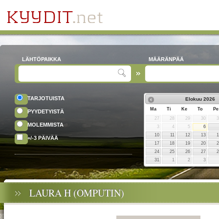
LÄHTÖPAIKKA
MÄÄRÄNPÄÄ
TARJOTUISTA
Elokuu
2026
Ma
Ti
Ke
To
Pe
PYYDETYISTÄ
27
28
29
30
MOLEMMISTA
3
4
5
6
10
11
12
13
+/-3 PÄIVÄÄ
17
18
19
20
24
25
26
27
31
1
2
3
LAURA H (OMPUTIN)