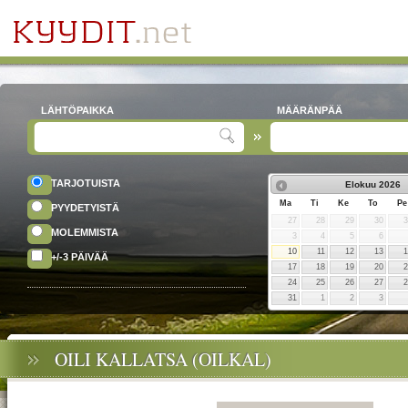
LÄHTÖPAIKKA
MÄÄRÄNPÄÄ
TARJOTUISTA
Elokuu
2026
Ma
Ti
Ke
To
Pe
PYYDETYISTÄ
27
28
29
30
MOLEMMISTA
3
4
5
6
10
11
12
13
+/-3 PÄIVÄÄ
17
18
19
20
24
25
26
27
31
1
2
3
OILI KALLATSA (OILKAL)