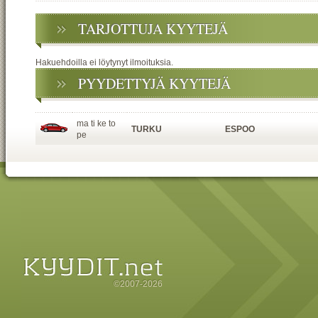
TARJOTTUJA KYYTEJÄ
Hakuehdoilla ei löytynyt ilmoituksia.
PYYDETTYJÄ KYYTEJÄ
ma ti ke to
TURKU
ESPOO
pe
©2007-2026