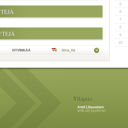
5.
YTEJÄ
6.
7.
8.
YTEJÄ
9.
10.
HYVINKÄÄ
Nina_Ke
Ylläpito
Antti Lihavainen
antti (at) kyydit.net