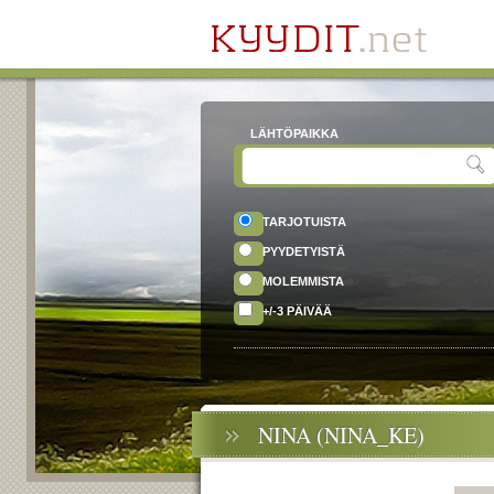
LÄHTÖPAIKKA
TARJOTUISTA
PYYDETYISTÄ
MOLEMMISTA
+/-3 PÄIVÄÄ
NINA (NINA_KE)