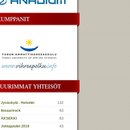
KUMPPANIT
SUURIMMAT YHTEISÖT
Jyväskylä - Helsinki
132
Ilosaarirock
63
ÄKSEKKI
63
Johtajatulet 2019
43