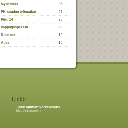
Mynämäki
36
PK-seudun työmatkat
27
Piiru 14
25
Vappugospel XXL
25
Ruisrock
19
Atlas
16
Linkit
Turun ammattikorkeakoulu
http://turkuamk.fi