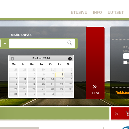
ETUSIVU
INFO
UUTISET
MÄÄRÄNPÄÄ
Käy
ema
Elokuu
2026
m
Ma
Ti
Ke
To
Pe
La
Su
27
28
29
30
31
1
2
3
4
5
6
7
8
9
10
11
12
13
14
15
16
17
18
19
20
21
22
23
24
25
26
27
28
29
30
Rekiste
31
1
2
3
4
5
6