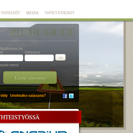
YHTEISÖT
MEDIA
YHTEYSTIEDOT
🇫🇮
🇸🇪
🇬🇧
🇪🇪
ttäjätunnus tai
il
Salasana
uista minut
Lisää ilmoitus
röidy
Unohtuiko salasana?
YHTEISTYÖSSÄ