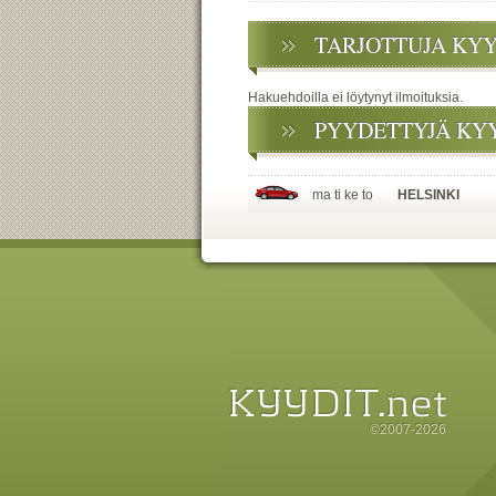
TARJOTTUJA KY
Hakuehdoilla ei löytynyt ilmoituksia.
PYYDETTYJÄ KY
ma ti ke to
HELSINKI
©2007-2026