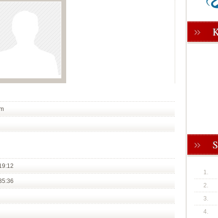
öm
19:12
1.
35:36
2.
3.
4.