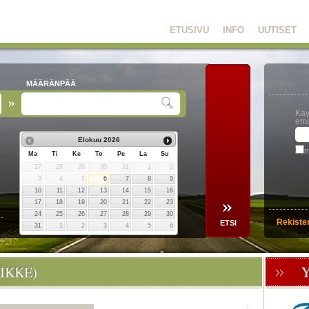
ETUSIVU
INFO
UUTISET
MÄÄRÄNPÄÄ
Käy
ema
Elokuu
2026
m
Ma
Ti
Ke
To
Pe
La
Su
27
28
29
30
31
1
2
3
4
5
6
7
8
9
10
11
12
13
14
15
16
17
18
19
20
21
22
23
24
25
26
27
28
29
30
Rekiste
31
1
2
3
4
5
6
IKKE)