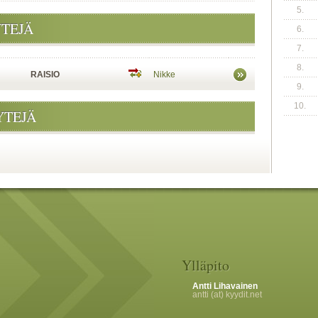
5.
YTEJÄ
6.
7.
8.
RAISIO
Nikke
9.
10.
YTEJÄ
Ylläpito
Antti Lihavainen
antti (at) kyydit.net