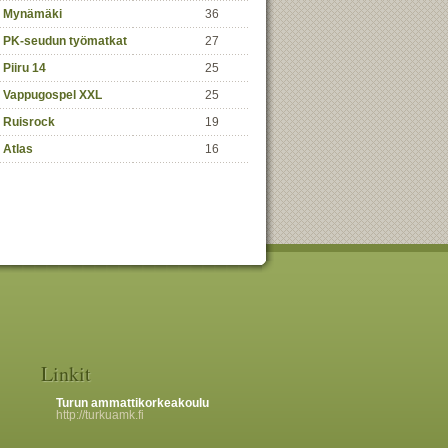
Mynämäki
36
PK-seudun työmatkat
27
Piiru 14
25
Vappugospel XXL
25
Ruisrock
19
Atlas
16
Linkit
Turun ammattikorkeakoulu
http://turkuamk.fi