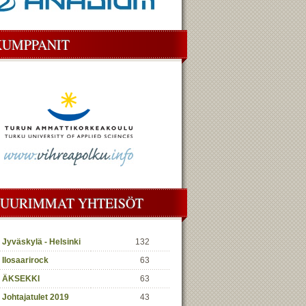
KUMPPANIT
SUURIMMAT YHTEISÖT
Jyväskylä - Helsinki
132
Ilosaarirock
63
ÄKSEKKI
63
Johtajatulet 2019
43