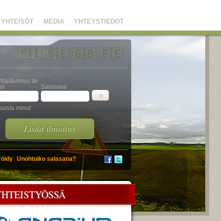
YHTEISÖT
MEDIA
YHTEYSTIEDOT
🇫🇮
🇸🇪
🇬🇧
🇪🇪
ttäjätunnus tai
il
Salasana
uista minut
Lisää ilmoitus
röidy
Unohtuiko salasana?
YHTEISTYÖSSÄ