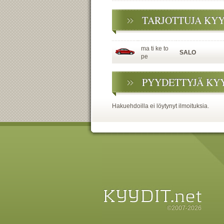
TARJOTTUJA KY
ma ti ke to
SALO
pe
PYYDETTYJÄ KY
Hakuehdoilla ei löytynyt ilmoituksia.
©2007-2026