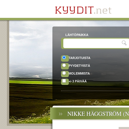
LÄHTÖPAIKKA
TARJOTUISTA
PYYDETYISTÄ
MOLEMMISTA
+/-3 PÄIVÄÄ
NIKKE HÄGGSTRÖM (N