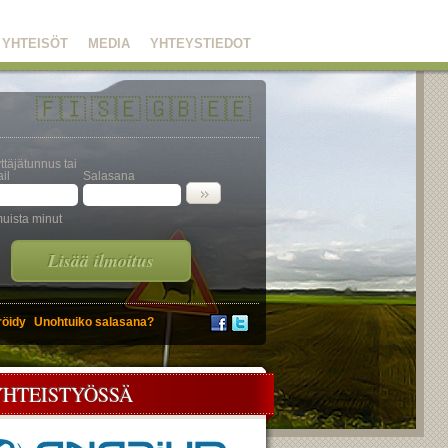
YHTEISÖT
MEDIA
YHTEYSTIEDOT
🇫🇮
🇸🇪
🇬🇧
🇪🇪
ttäjätunnus tai
il
Salasana
uista minut
Lisää ilmoitus
röidy
Unohtuiko salasana?
YHTEISTYÖSSÄ