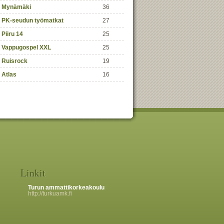
Mynämäki
36
PK-seudun työmatkat
27
Piiru 14
25
Vappugospel XXL
25
Ruisrock
19
Atlas
16
Linkit
Turun ammattikorkeakoulu
http://turkuamk.fi