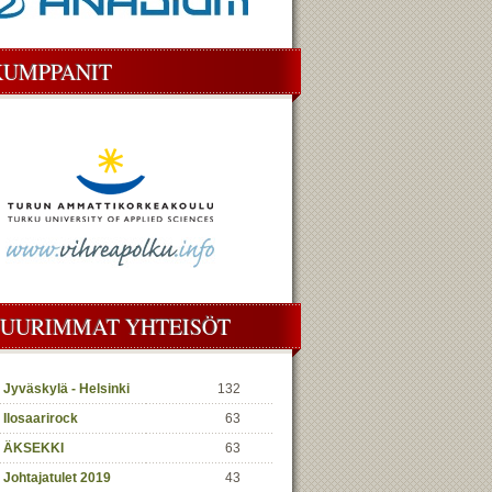
KUMPPANIT
SUURIMMAT YHTEISÖT
Jyväskylä - Helsinki
132
Ilosaarirock
63
ÄKSEKKI
63
Johtajatulet 2019
43