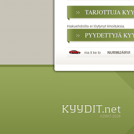
TARJOTTUJA KY
Hakuehdoilla ei löytynyt ilmoituksia.
PYYDETTYJÄ KY
ma ti ke to
NURMIJÄRVI
©2007-2026