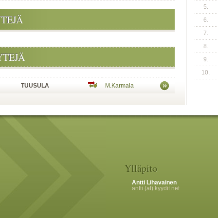
5.
YTEJÄ
6.
7.
8.
YTEJÄ
9.
10.
TUUSULA
M.Karmala
Ylläpito
Antti Lihavainen
antti (at) kyydit.net