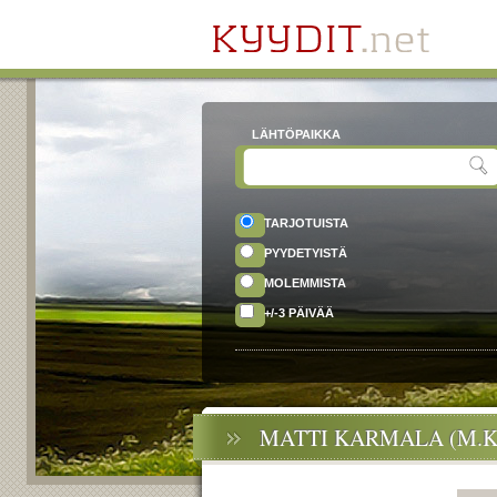
LÄHTÖPAIKKA
TARJOTUISTA
PYYDETYISTÄ
MOLEMMISTA
+/-3 PÄIVÄÄ
MATTI KARMALA (M.