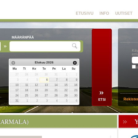
ETUSIVU
INFO
UUTISET
MÄÄRÄNPÄÄ
Käy
ema
Elokuu
2026
m
Ma
Ti
Ke
To
Pe
La
Su
27
28
29
30
31
1
2
3
4
5
6
7
8
9
10
11
12
13
14
15
16
17
18
19
20
21
22
23
24
25
26
27
28
29
30
Rekiste
31
1
2
3
4
5
6
KARMALA)