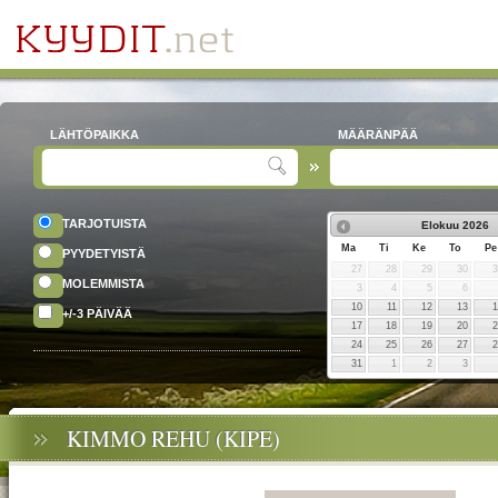
LÄHTÖPAIKKA
MÄÄRÄNPÄÄ
TARJOTUISTA
Elokuu
2026
Ma
Ti
Ke
To
Pe
PYYDETYISTÄ
27
28
29
30
MOLEMMISTA
3
4
5
6
10
11
12
13
+/-3 PÄIVÄÄ
17
18
19
20
24
25
26
27
31
1
2
3
KIMMO REHU (KIPE)