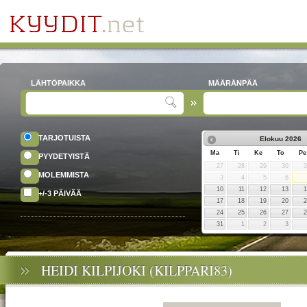
LÄHTÖPAIKKA
MÄÄRÄNPÄÄ
TARJOTUISTA
Elokuu
2026
Ma
Ti
Ke
To
Pe
PYYDETYISTÄ
27
28
29
30
MOLEMMISTA
3
4
5
6
10
11
12
13
+/-3 PÄIVÄÄ
17
18
19
20
24
25
26
27
31
1
2
3
HEIDI KILPIJOKI (KILPPARI83)