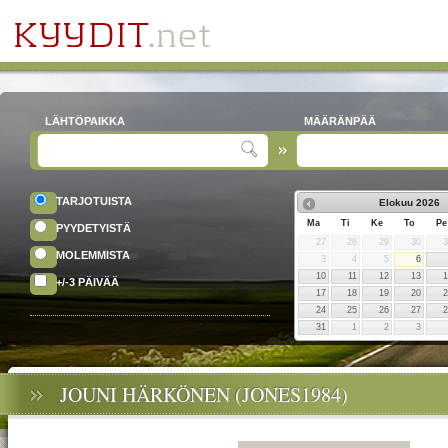
LÄHTÖPAIKKA
MÄÄRÄNPÄÄ
TARJOTUISTA
Elokuu
2026
Ma
Ti
Ke
To
Pe
PYYDETYISTÄ
27
28
29
30
MOLEMMISTA
3
4
5
6
10
11
12
13
+/-3 PÄIVÄÄ
17
18
19
20
24
25
26
27
31
1
2
3
JOUNI HÄRKÖNEN (JONES1984)