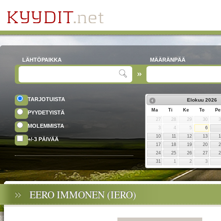
LÄHTÖPAIKKA
MÄÄRÄNPÄÄ
TARJOTUISTA
Elokuu
2026
Ma
Ti
Ke
To
Pe
PYYDETYISTÄ
27
28
29
30
MOLEMMISTA
3
4
5
6
10
11
12
13
+/-3 PÄIVÄÄ
17
18
19
20
24
25
26
27
31
1
2
3
EERO IMMONEN (IERO)