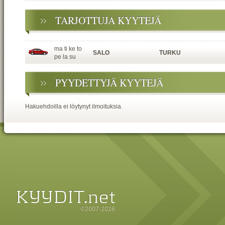
TARJOTTUJA KYYTEJÄ
ma ti ke to
SALO
TURKU
pe la su
PYYDETTYJÄ KYYTEJÄ
Hakuehdoilla ei löytynyt ilmoituksia.
©2007-2026