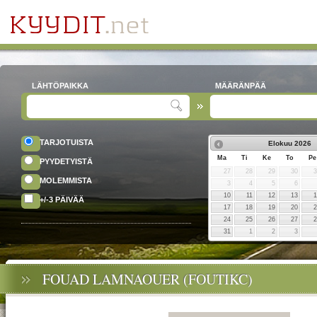
LÄHTÖPAIKKA
MÄÄRÄNPÄÄ
TARJOTUISTA
Elokuu
2026
Ma
Ti
Ke
To
Pe
PYYDETYISTÄ
27
28
29
30
MOLEMMISTA
3
4
5
6
10
11
12
13
+/-3 PÄIVÄÄ
17
18
19
20
24
25
26
27
31
1
2
3
FOUAD LAMNAOUER (FOUTIKC)