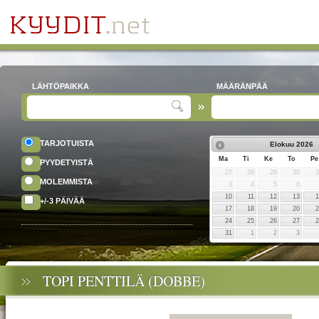
LÄHTÖPAIKKA
MÄÄRÄNPÄÄ
TARJOTUISTA
Elokuu
2026
Ma
Ti
Ke
To
Pe
PYYDETYISTÄ
27
28
29
30
MOLEMMISTA
3
4
5
6
10
11
12
13
+/-3 PÄIVÄÄ
17
18
19
20
24
25
26
27
31
1
2
3
TOPI PENTTILÄ (DOBBE)