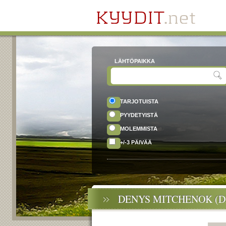
LÄHTÖPAIKKA
TARJOTUISTA
PYYDETYISTÄ
MOLEMMISTA
+/-3 PÄIVÄÄ
DENYS MITCHENOK (