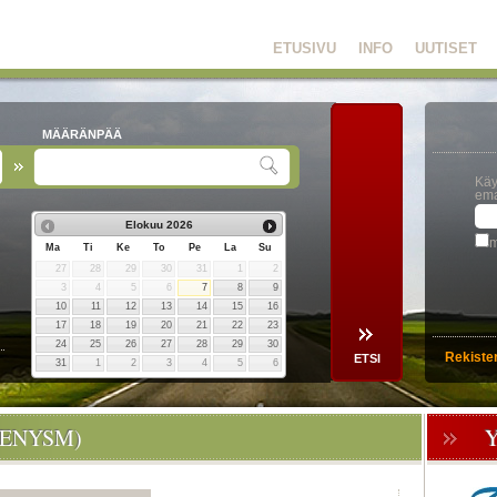
ETUSIVU
INFO
UUTISET
MÄÄRÄNPÄÄ
Käy
ema
Elokuu
2026
m
Ma
Ti
Ke
To
Pe
La
Su
27
28
29
30
31
1
2
3
4
5
6
7
8
9
10
11
12
13
14
15
16
17
18
19
20
21
22
23
24
25
26
27
28
29
30
Rekiste
31
1
2
3
4
5
6
DENYSM)