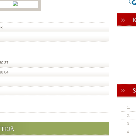
ok
30:37
38:04
1.
2.
3.
YTEJÄ
4.