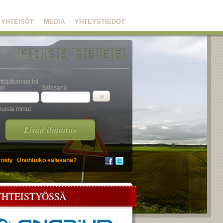
YHTEISÖT
MEDIA
YHTEYSTIEDOT
🇫🇮
🇸🇪
🇬🇧
🇪🇪
ttäjätunnus tai
il
Salasana
uista minut
Lisää ilmoitus
röidy
Unohtuiko salasana?
YHTEISTYÖSSÄ