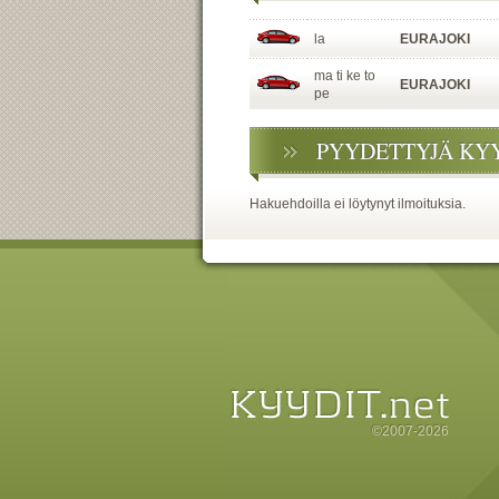
la
EURAJOKI
ma ti ke to
EURAJOKI
pe
PYYDETTYJÄ KY
Hakuehdoilla ei löytynyt ilmoituksia.
©2007-2026