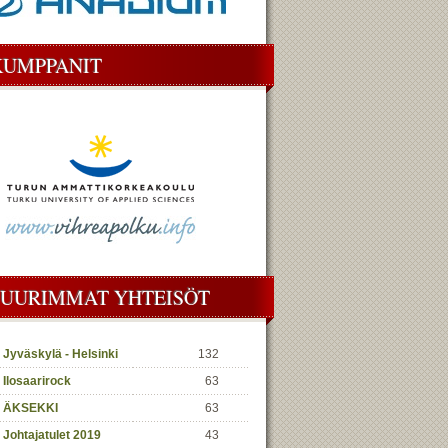
KUMPPANIT
SUURIMMAT YHTEISÖT
Jyväskylä - Helsinki
132
Ilosaarirock
63
ÄKSEKKI
63
Johtajatulet 2019
43