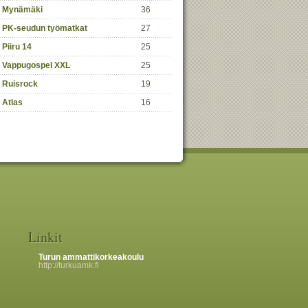
Mynämäki
36
PK-seudun työmatkat
27
Piiru 14
25
Vappugospel XXL
25
Ruisrock
19
Atlas
16
Linkit
Turun ammattikorkeakoulu
http://turkuamk.fi