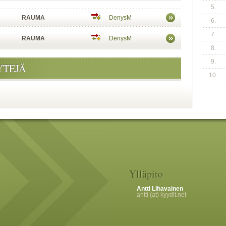
5.
RAUMA
DenysM
6.
7.
RAUMA
DenysM
8.
9.
YTEJÄ
10.
Ylläpito
Antti Lihavainen
antti (at) kyydit.net