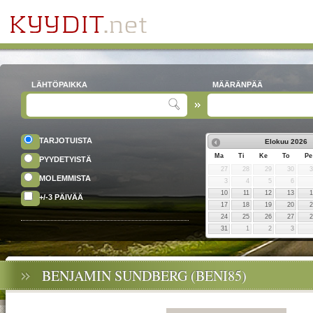
LÄHTÖPAIKKA
MÄÄRÄNPÄÄ
TARJOTUISTA
Elokuu
2026
Ma
Ti
Ke
To
Pe
PYYDETYISTÄ
27
28
29
30
MOLEMMISTA
3
4
5
6
10
11
12
13
+/-3 PÄIVÄÄ
17
18
19
20
24
25
26
27
31
1
2
3
BENJAMIN SUNDBERG (BENI85)