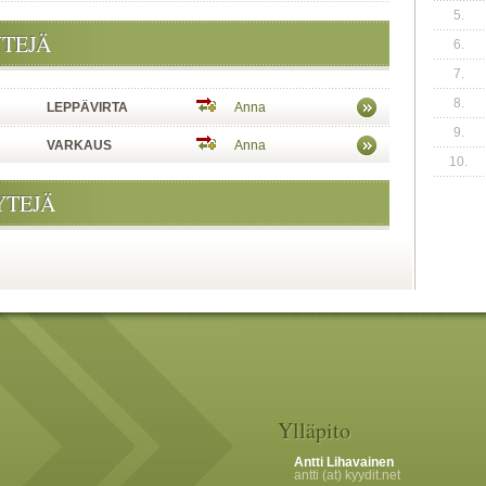
5.
YTEJÄ
6.
7.
8.
LEPPÄVIRTA
Anna
9.
VARKAUS
Anna
10.
YTEJÄ
Ylläpito
Antti Lihavainen
antti (at) kyydit.net