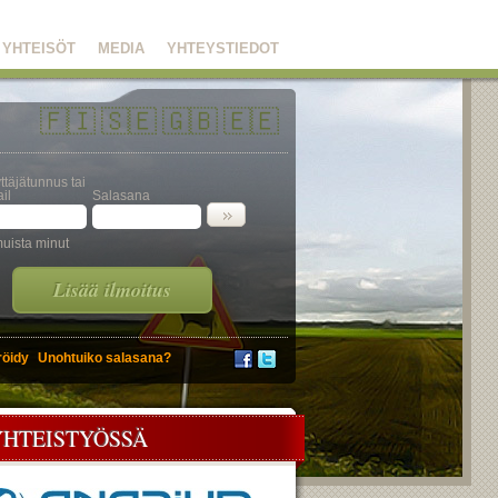
YHTEISÖT
MEDIA
YHTEYSTIEDOT
🇫🇮
🇸🇪
🇬🇧
🇪🇪
ttäjätunnus tai
il
Salasana
uista minut
Lisää ilmoitus
röidy
Unohtuiko salasana?
YHTEISTYÖSSÄ