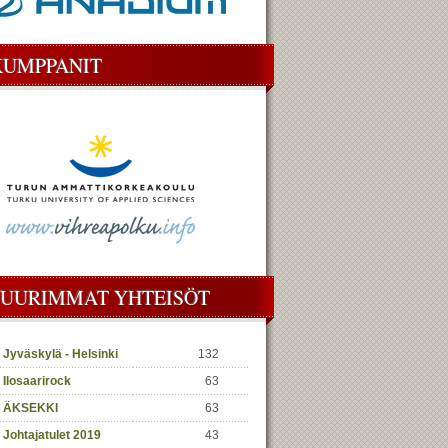
KUMPPANIT
SUURIMMAT YHTEISÖT
Jyväskylä - Helsinki
132
Ilosaarirock
63
ÄKSEKKI
63
Johtajatulet 2019
43