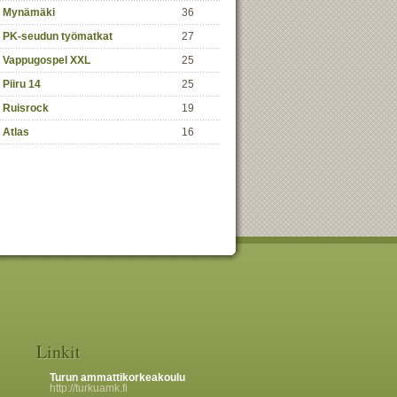
Mynämäki
36
PK-seudun työmatkat
27
Vappugospel XXL
25
Piiru 14
25
Ruisrock
19
Atlas
16
Linkit
Turun ammattikorkeakoulu
http://turkuamk.fi