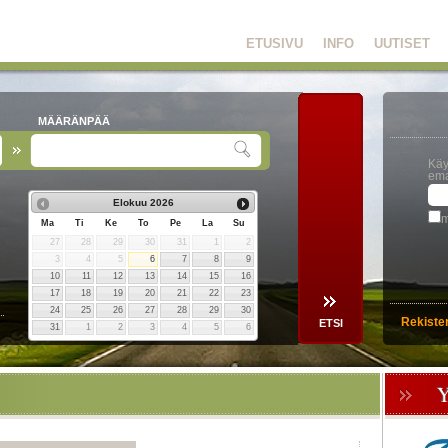
ETUSIVU
INFO
UUTISET
MÄÄRÄNPÄÄ
Käy
ema
Elokuu
2026
m
Ma
Ti
Ke
To
Pe
La
Su
27
28
29
30
31
1
2
3
4
5
6
7
8
9
10
11
12
13
14
15
16
17
18
19
20
21
22
23
24
25
26
27
28
29
30
Rekiste
31
1
2
3
4
5
6