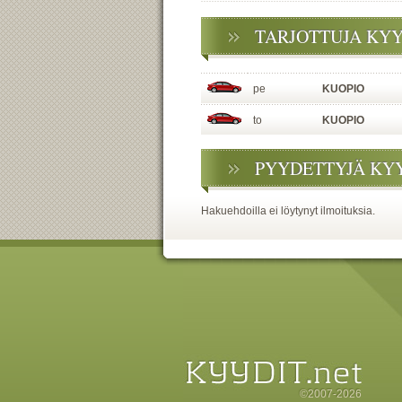
TARJOTTUJA KY
pe
KUOPIO
to
KUOPIO
PYYDETTYJÄ KY
Hakuehdoilla ei löytynyt ilmoituksia.
©2007-2026