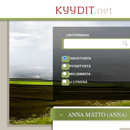
LÄHTÖPAIKKA
TARJOTUISTA
PYYDETYISTÄ
MOLEMMISTA
+/-3 PÄIVÄÄ
ANNA MÄTTÖ (ANNA)