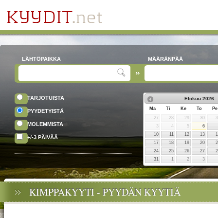
LÄHTÖPAIKKA
MÄÄRÄNPÄÄ
TARJOTUISTA
Elokuu
2026
Ma
Ti
Ke
To
Pe
PYYDETYISTÄ
27
28
29
30
MOLEMMISTA
3
4
5
6
10
11
12
13
+/-3 PÄIVÄÄ
17
18
19
20
24
25
26
27
31
1
2
3
KIMPPAKYYTI - PYYDÄN KYYTIÄ