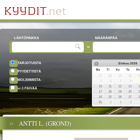
LÄHTÖPAIKKA
MÄÄRÄNPÄÄ
TARJOTUISTA
Elokuu
2026
Ma
Ti
Ke
To
Pe
PYYDETYISTÄ
27
28
29
30
MOLEMMISTA
3
4
5
6
10
11
12
13
+/-3 PÄIVÄÄ
17
18
19
20
24
25
26
27
31
1
2
3
ANTTI L. (GROND)