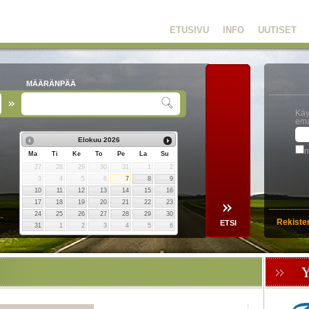
ETUSIVU
INFO
UUTISET
MÄÄRÄNPÄÄ
Käy
ema
Elokuu
2026
m
Ma
Ti
Ke
To
Pe
La
Su
27
28
29
30
31
1
2
3
4
5
6
7
8
9
10
11
12
13
14
15
16
17
18
19
20
21
22
23
24
25
26
27
28
29
30
Rekiste
31
1
2
3
4
5
6