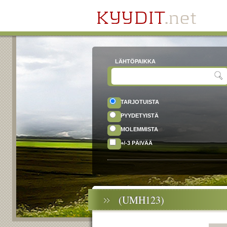
LÄHTÖPAIKKA
TARJOTUISTA
PYYDETYISTÄ
MOLEMMISTA
+/-3 PÄIVÄÄ
(UMH123)