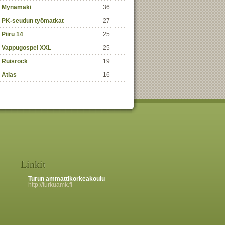
Mynämäki
36
PK-seudun työmatkat
27
Piiru 14
25
Vappugospel XXL
25
Ruisrock
19
Atlas
16
Linkit
Turun ammattikorkeakoulu
http://turkuamk.fi