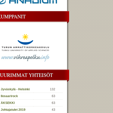
KUMPPANIT
SUURIMMAT YHTEISÖT
Jyväskylä - Helsinki
132
Ilosaarirock
63
ÄKSEKKI
63
Johtajatulet 2019
43