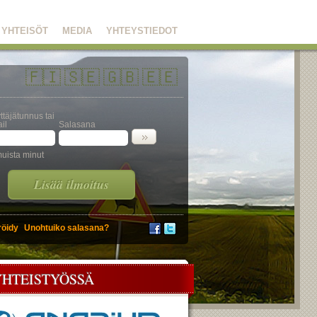
YHTEISÖT
MEDIA
YHTEYSTIEDOT
🇫🇮
🇸🇪
🇬🇧
🇪🇪
ttäjätunnus tai
il
Salasana
uista minut
Lisää ilmoitus
röidy
Unohtuiko salasana?
YHTEISTYÖSSÄ