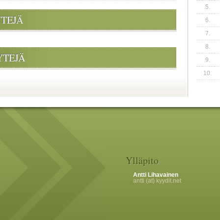
5.
YTEJÄ
6.
7.
8.
YTEJÄ
9.
10.
Ylläpito
Antti Lihavainen
antti (at) kyydit.net