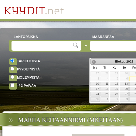
LÄHTÖPAIKKA
MÄÄRÄNPÄÄ
TARJOTUISTA
Elokuu
2026
Ma
Ti
Ke
To
Pe
PYYDETYISTÄ
27
28
29
30
MOLEMMISTA
3
4
5
6
10
11
12
13
+/-3 PÄIVÄÄ
17
18
19
20
24
25
26
27
31
1
2
3
MARIIA KEITAANNIEMI (MKEITAAN)