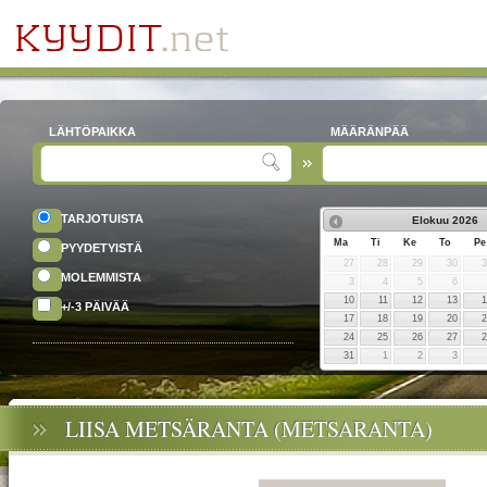
LÄHTÖPAIKKA
MÄÄRÄNPÄÄ
TARJOTUISTA
Elokuu
2026
Ma
Ti
Ke
To
Pe
PYYDETYISTÄ
27
28
29
30
MOLEMMISTA
3
4
5
6
10
11
12
13
+/-3 PÄIVÄÄ
17
18
19
20
24
25
26
27
31
1
2
3
LIISA METSÄRANTA (METSARANTA)