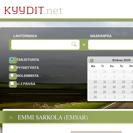
LÄHTÖPAIKKA
MÄÄRÄNPÄÄ
TARJOTUISTA
Elokuu
2026
Ma
Ti
Ke
To
Pe
PYYDETYISTÄ
27
28
29
30
MOLEMMISTA
3
4
5
6
10
11
12
13
+/-3 PÄIVÄÄ
17
18
19
20
24
25
26
27
31
1
2
3
EMMI SARKOLA (EMSAR)