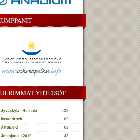
KUMPPANIT
SUURIMMAT YHTEISÖT
Jyväskylä - Helsinki
132
Ilosaarirock
63
ÄKSEKKI
63
Johtajatulet 2019
43