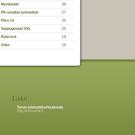
Mynämäki
36
PK-seudun työmatkat
27
Piiru 14
25
Vappugospel XXL
25
Ruisrock
19
Atlas
16
Linkit
Turun ammattikorkeakoulu
http://turkuamk.fi