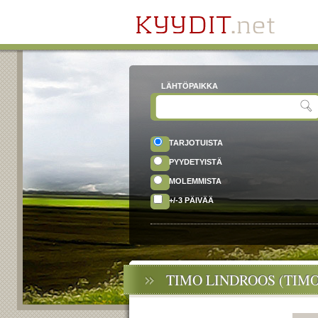
LÄHTÖPAIKKA
TARJOTUISTA
PYYDETYISTÄ
MOLEMMISTA
+/-3 PÄIVÄÄ
TIMO LINDROOS (TIMO