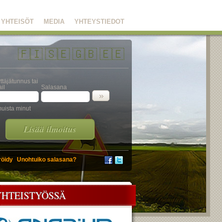
YHTEISÖT
MEDIA
YHTEYSTIEDOT
🇫🇮
🇸🇪
🇬🇧
🇪🇪
ttäjätunnus tai
il
Salasana
uista minut
Lisää ilmoitus
röidy
Unohtuiko salasana?
YHTEISTYÖSSÄ