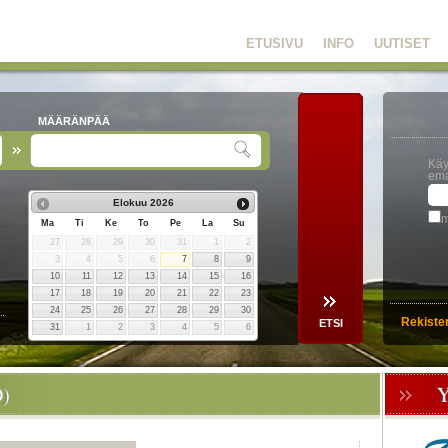
ETUSIVU
INFO
UUTISET
MÄÄRÄNPÄÄ
Käy
ema
Elokuu
2026
m
Ma
Ti
Ke
To
Pe
La
Su
27
28
29
30
31
1
2
3
4
5
6
7
8
9
10
11
12
13
14
15
16
17
18
19
20
21
22
23
24
25
26
27
28
29
30
Rekiste
31
1
2
3
4
5
6
)