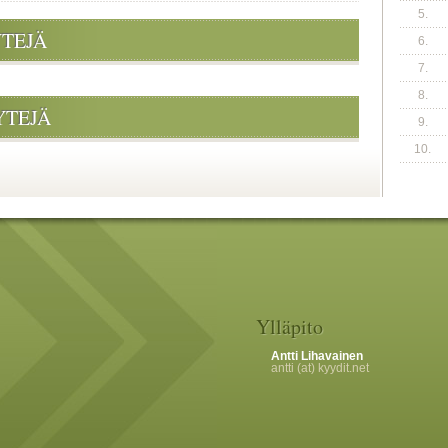
5.
YTEJÄ
6.
7.
8.
YTEJÄ
9.
10.
Ylläpito
Antti Lihavainen
antti (at) kyydit.net