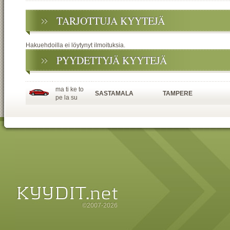
TARJOTTUJA KYYTEJÄ
Hakuehdoilla ei löytynyt ilmoituksia.
PYYDETTYJÄ KYYTEJÄ
ma ti ke to
SASTAMALA
TAMPERE
pe la su
©2007-2026