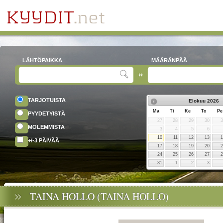
LÄHTÖPAIKKA
MÄÄRÄNPÄÄ
TARJOTUISTA
Elokuu
2026
Ma
Ti
Ke
To
Pe
PYYDETYISTÄ
27
28
29
30
MOLEMMISTA
3
4
5
6
10
11
12
13
+/-3 PÄIVÄÄ
17
18
19
20
24
25
26
27
31
1
2
3
TAINA HOLLO (TAINA HOLLO)