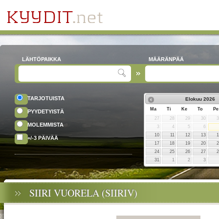
LÄHTÖPAIKKA
MÄÄRÄNPÄÄ
TARJOTUISTA
Elokuu
2026
Ma
Ti
Ke
To
Pe
PYYDETYISTÄ
27
28
29
30
MOLEMMISTA
3
4
5
6
10
11
12
13
+/-3 PÄIVÄÄ
17
18
19
20
24
25
26
27
31
1
2
3
SIIRI VUORELA (SIIRIV)