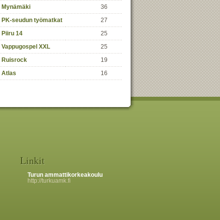
Mynämäki
36
PK-seudun työmatkat
27
Piiru 14
25
Vappugospel XXL
25
Ruisrock
19
Atlas
16
Linkit
Turun ammattikorkeakoulu
http://turkuamk.fi