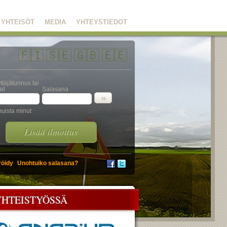
YHTEISÖT
MEDIA
YHTEYSTIEDOT
🇫🇮
🇸🇪
🇬🇧
🇪🇪
ttäjätunnus tai
il
Salasana
uista minut
Lisää ilmoitus
röidy
Unohtuiko salasana?
YHTEISTYÖSSÄ