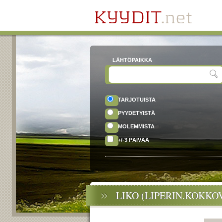
LÄHTÖPAIKKA
TARJOTUISTA
PYYDETYISTÄ
MOLEMMISTA
+/-3 PÄIVÄÄ
LIKO (LIPERIN.KOKKO