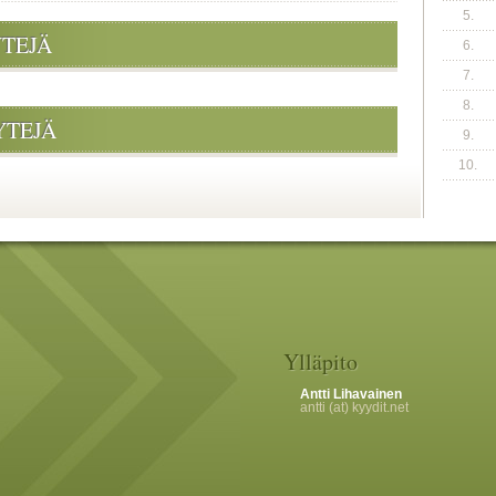
5.
YTEJÄ
6.
7.
8.
YTEJÄ
9.
10.
Ylläpito
Antti Lihavainen
antti (at) kyydit.net