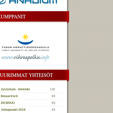
KUMPPANIT
SUURIMMAT YHTEISÖT
Jyväskylä - Helsinki
132
Ilosaarirock
63
ÄKSEKKI
63
Johtajatulet 2019
43