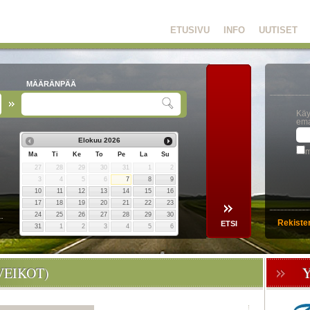
ETUSIVU
INFO
UUTISET
MÄÄRÄNPÄÄ
Käy
ema
Elokuu
2026
m
Ma
Ti
Ke
To
Pe
La
Su
27
28
29
30
31
1
2
3
4
5
6
7
8
9
10
11
12
13
14
15
16
17
18
19
20
21
22
23
24
25
26
27
28
29
30
Rekiste
31
1
2
3
4
5
6
VEIKOT)