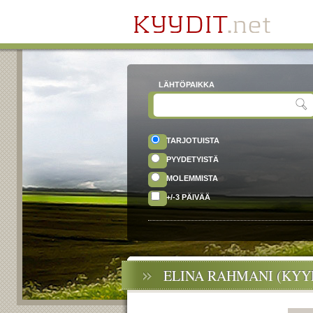
LÄHTÖPAIKKA
TARJOTUISTA
PYYDETYISTÄ
MOLEMMISTA
+/-3 PÄIVÄÄ
ELINA RAHMANI (KYY