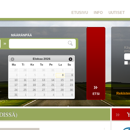
ETUSIVU
INFO
UUTISET
MÄÄRÄNPÄÄ
Käy
ema
Elokuu
2026
m
Ma
Ti
Ke
To
Pe
La
Su
27
28
29
30
31
1
2
3
4
5
6
7
8
9
10
11
12
13
14
15
16
17
18
19
20
21
22
23
24
25
26
27
28
29
30
Rekiste
31
1
2
3
4
5
6
DISSÄ)