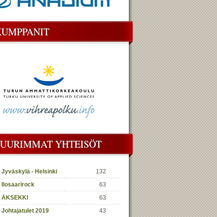
KUMPPANIT
SUURIMMAT YHTEISÖT
Jyväskylä - Helsinki
132
Ilosaarirock
63
ÄKSEKKI
63
Johtajatulet 2019
43