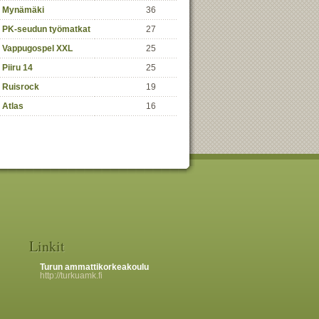
Mynämäki
36
PK-seudun työmatkat
27
Vappugospel XXL
25
Piiru 14
25
Ruisrock
19
Atlas
16
Linkit
Turun ammattikorkeakoulu
http://turkuamk.fi