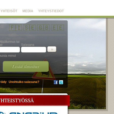
YHTEISÖT
MEDIA
YHTEYSTIEDOT
🇫🇮
🇸🇪
🇬🇧
🇪🇪
ttäjätunnus tai
il
Salasana
uista minut
Lisää ilmoitus
röidy
Unohtuiko salasana?
YHTEISTYÖSSÄ