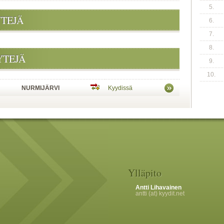
5.
YTEJÄ
6.
7.
8.
YTEJÄ
9.
10.
NURMIJÄRVI
Kyydissä
Ylläpito
Antti Lihavainen
antti (at) kyydit.net