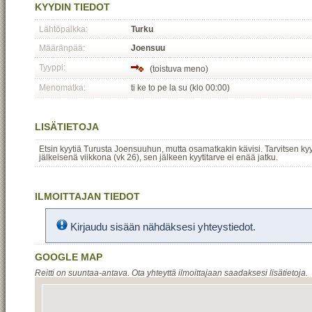
KYYDIN TIEDOT
Lähtöpaikka:
Turku
Määränpää:
Joensuu
Tyyppi:
(toistuva meno)
Menomatka:
ti ke to pe la su (klo 00:00)
LISÄTIETOJA
Etsin kyytiä Turusta Joensuuhun, mutta osamatkakin kävisi. Tarvitsen ky
jälkeisenä viikkona (vk 26), sen jälkeen kyytitarve ei enää jatku.
ILMOITTAJAN TIEDOT
Kirjaudu sisään nähdäksesi yhteystiedot.
GOOGLE MAP
Reitti on suuntaa-antava. Ota yhteyttä ilmoittajaan saadaksesi lisätietoja.