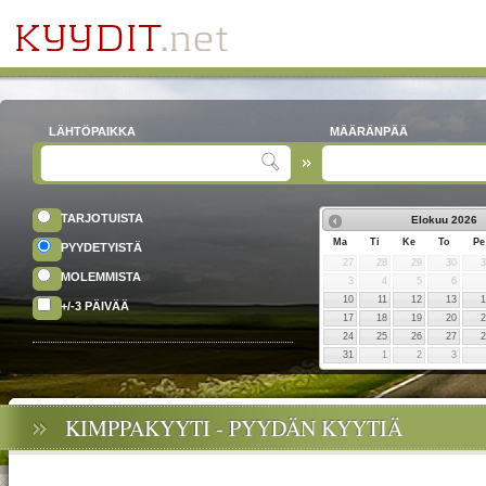
LÄHTÖPAIKKA
MÄÄRÄNPÄÄ
TARJOTUISTA
Elokuu
2026
Ma
Ti
Ke
To
Pe
PYYDETYISTÄ
27
28
29
30
MOLEMMISTA
3
4
5
6
10
11
12
13
+/-3 PÄIVÄÄ
17
18
19
20
24
25
26
27
31
1
2
3
KIMPPAKYYTI - PYYDÄN KYYTIÄ