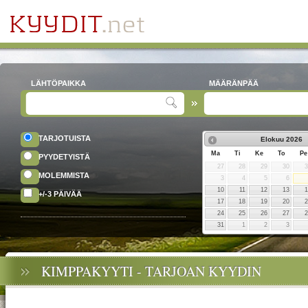
LÄHTÖPAIKKA
MÄÄRÄNPÄÄ
TARJOTUISTA
Elokuu
2026
Ma
Ti
Ke
To
Pe
PYYDETYISTÄ
27
28
29
30
MOLEMMISTA
3
4
5
6
10
11
12
13
+/-3 PÄIVÄÄ
17
18
19
20
24
25
26
27
31
1
2
3
KIMPPAKYYTI - TARJOAN KYYDIN