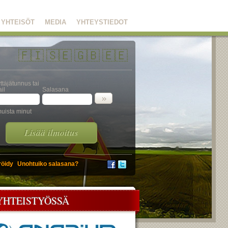
YHTEISÖT
MEDIA
YHTEYSTIEDOT
🇫🇮
🇸🇪
🇬🇧
🇪🇪
ttäjätunnus tai
il
Salasana
uista minut
Lisää ilmoitus
röidy
Unohtuiko salasana?
YHTEISTYÖSSÄ