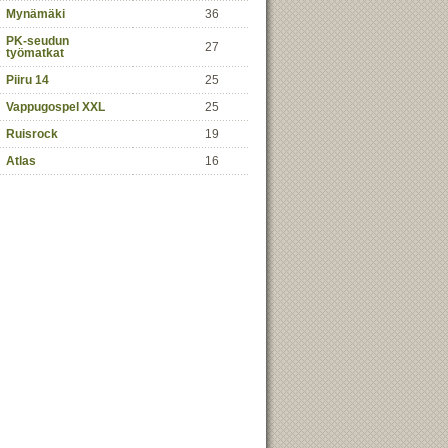
Mynämäki
36
PK-seudun
27
työmatkat
Piiru 14
25
Vappugospel XXL
25
Ruisrock
19
Atlas
16