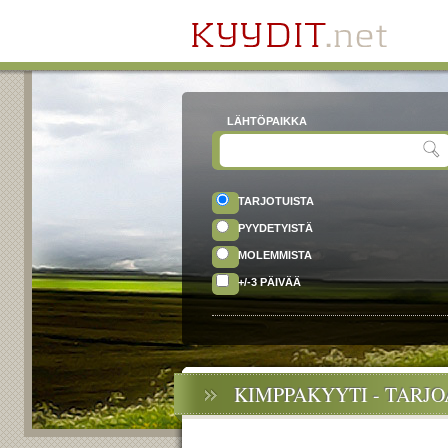
LÄHTÖPAIKKA
TARJOTUISTA
PYYDETYISTÄ
MOLEMMISTA
+/-3 PÄIVÄÄ
KIMPPAKYYTI - TARJ