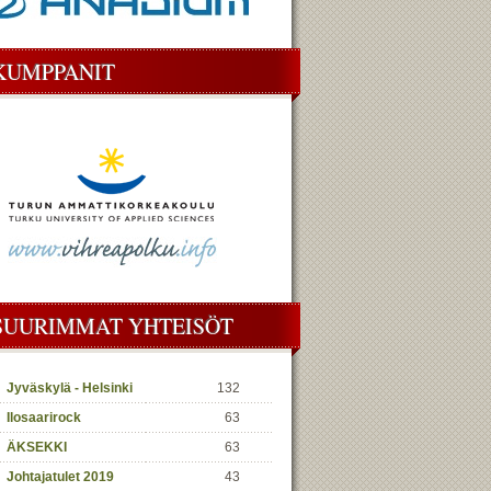
KUMPPANIT
SUURIMMAT YHTEISÖT
Jyväskylä - Helsinki
132
Ilosaarirock
63
ÄKSEKKI
63
Johtajatulet 2019
43