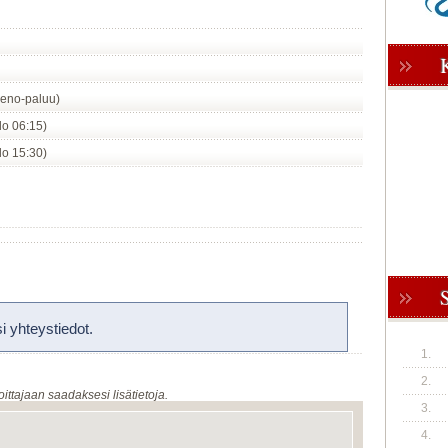
eno-paluu)
klo 06:15)
klo 15:30)
 yhteystiedot.
1.
2.
oittajaan saadaksesi lisätietoja.
3.
4.