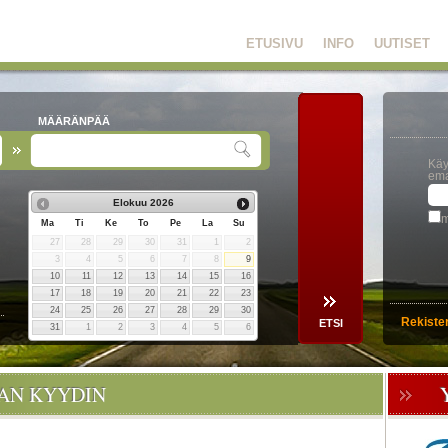
ETUSIVU
INFO
UUTISET
MÄÄRÄNPÄÄ
Käy
ema
Elokuu
2026
m
Ma
Ti
Ke
To
Pe
La
Su
27
28
29
30
31
1
2
3
4
5
6
7
8
9
10
11
12
13
14
15
16
17
18
19
20
21
22
23
24
25
26
27
28
29
30
Rekiste
31
1
2
3
4
5
6
OAN KYYDIN