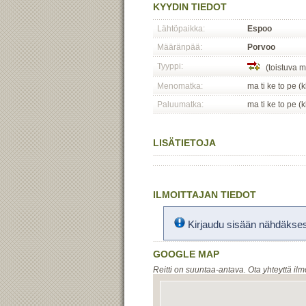
KYYDIN TIEDOT
Lähtöpaikka:
Espoo
Määränpää:
Porvoo
Tyyppi:
(toistuva m
Menomatka:
ma ti ke to pe (
Paluumatka:
ma ti ke to pe (
LISÄTIETOJA
ILMOITTAJAN TIEDOT
Kirjaudu sisään nähdäksesi
GOOGLE MAP
Reitti on suuntaa-antava. Ota yhteyttä ilm