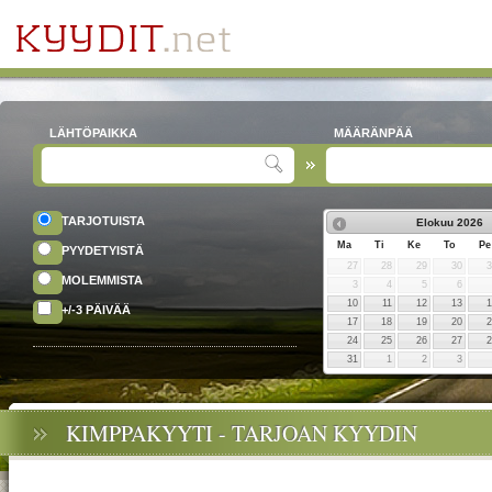
LÄHTÖPAIKKA
MÄÄRÄNPÄÄ
TARJOTUISTA
Elokuu
2026
Ma
Ti
Ke
To
Pe
PYYDETYISTÄ
27
28
29
30
MOLEMMISTA
3
4
5
6
10
11
12
13
+/-3 PÄIVÄÄ
17
18
19
20
24
25
26
27
31
1
2
3
KIMPPAKYYTI - TARJOAN KYYDIN