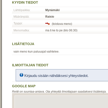
KYYDIN TIEDOT
Lähtöpaikka:
Mynämäki
Määränpää:
Raisio
Tyyppi:
(toistuva meno)
Menomatka:
ma ti ke to pe (klo 06:30)
LISÄTIETOJA
vain meno kun paluuajat vaihtelee.
ILMOITTAJAN TIEDOT
Kirjaudu sisään nähdäksesi yhteystiedot.
GOOGLE MAP
Reitti on suuntaa-antava. Ota yhteyttä ilmoittajaan saadaksesi lisätietoja.