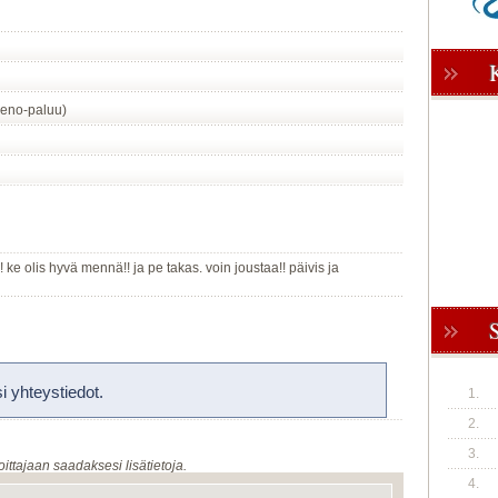
eno-paluu)
 ke olis hyvä mennä!! ja pe takas. voin joustaa!! päivis ja
 yhteystiedot.
1.
2.
3.
oittajaan saadaksesi lisätietoja.
4.