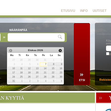
ETUSIVU
INFO
UUTISET
MÄÄRÄNPÄÄ
Käy
ema
Elokuu
2026
m
Ma
Ti
Ke
To
Pe
La
Su
27
28
29
30
31
1
2
3
4
5
6
7
8
9
10
11
12
13
14
15
16
17
18
19
20
21
22
23
24
25
26
27
28
29
30
Rekiste
31
1
2
3
4
5
6
ÄN KYYTIÄ