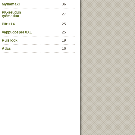
Mynämäki
36
PK-seudun
27
työmatkat
Piiru 14
25
Vappugospel XXL
25
Ruisrock
19
Atlas
16