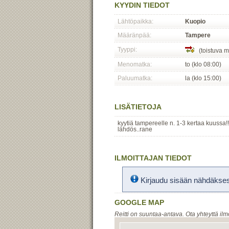
KYYDIN TIEDOT
Lähtöpaikka:
Kuopio
Määränpää:
Tampere
Tyyppi:
(toistuva m
Menomatka:
to (klo 08:00)
Paluumatka:
la (klo 15:00)
LISÄTIETOJA
kyytiä tampereelle n. 1-3 kertaa kuussa!!!
lähdös..rane
ILMOITTAJAN TIEDOT
Kirjaudu sisään nähdäksesi
GOOGLE MAP
Reitti on suuntaa-antava. Ota yhteyttä ilm