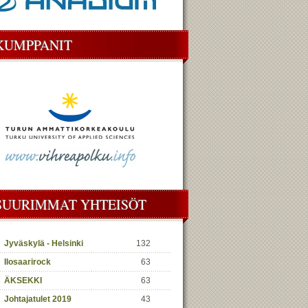
KUMPPANIT
SUURIMMAT YHTEISÖT
Jyväskylä - Helsinki
132
Ilosaarirock
63
ÄKSEKKI
63
Johtajatulet 2019
43