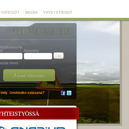
YHTEISÖT
MEDIA
YHTEYSTIEDOT
🇫🇮
🇸🇪
🇬🇧
🇪🇪
ttäjätunnus tai
il
Salasana
uista minut
Lisää ilmoitus
röidy
Unohtuiko salasana?
YHTEISTYÖSSÄ