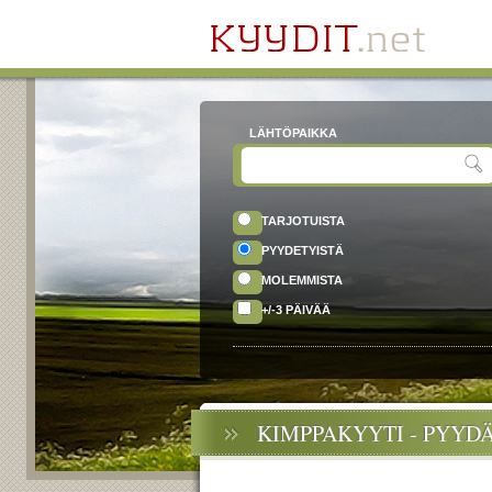
LÄHTÖPAIKKA
TARJOTUISTA
PYYDETYISTÄ
MOLEMMISTA
+/-3 PÄIVÄÄ
KIMPPAKYYTI - PYYD