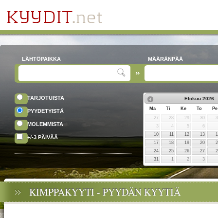
LÄHTÖPAIKKA
MÄÄRÄNPÄÄ
TARJOTUISTA
Elokuu
2026
Ma
Ti
Ke
To
Pe
PYYDETYISTÄ
27
28
29
30
MOLEMMISTA
3
4
5
6
10
11
12
13
+/-3 PÄIVÄÄ
17
18
19
20
24
25
26
27
31
1
2
3
KIMPPAKYYTI - PYYDÄN KYYTIÄ