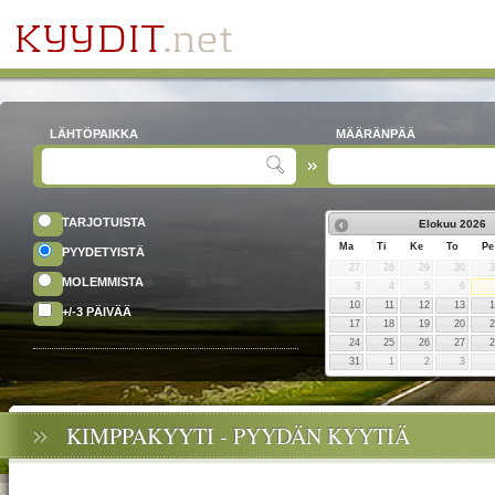
LÄHTÖPAIKKA
MÄÄRÄNPÄÄ
TARJOTUISTA
Elokuu
2026
Ma
Ti
Ke
To
Pe
PYYDETYISTÄ
27
28
29
30
MOLEMMISTA
3
4
5
6
10
11
12
13
+/-3 PÄIVÄÄ
17
18
19
20
24
25
26
27
31
1
2
3
KIMPPAKYYTI - PYYDÄN KYYTIÄ