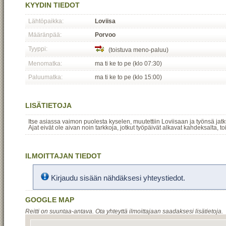
KYYDIN TIEDOT
Lähtöpaikka:
Loviisa
Määränpää:
Porvoo
Tyyppi:
(toistuva meno-paluu)
Menomatka:
ma ti ke to pe (klo 07:30)
Paluumatka:
ma ti ke to pe (klo 15:00)
LISÄTIETOJA
Itse asiassa vaimon puolesta kyselen, muutettiin Loviisaan ja työnsä jatku
Ajat eivät ole aivan noin tarkkoja, jotkut työpäivät alkavat kahdeksalta,
ILMOITTAJAN TIEDOT
Kirjaudu sisään nähdäksesi yhteystiedot.
GOOGLE MAP
Reitti on suuntaa-antava. Ota yhteyttä ilmoittajaan saadaksesi lisätietoja.