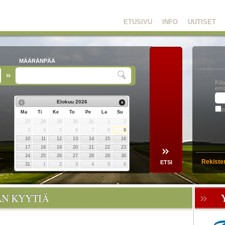
ETUSIVU
INFO
UUTISET
MÄÄRÄNPÄÄ
Käy
ema
Elokuu
2026
m
Ma
Ti
Ke
To
Pe
La
Su
27
28
29
30
31
1
2
3
4
5
6
7
8
9
10
11
12
13
14
15
16
17
18
19
20
21
22
23
24
25
26
27
28
29
30
Rekiste
31
1
2
3
4
5
6
ÄN KYYTIÄ