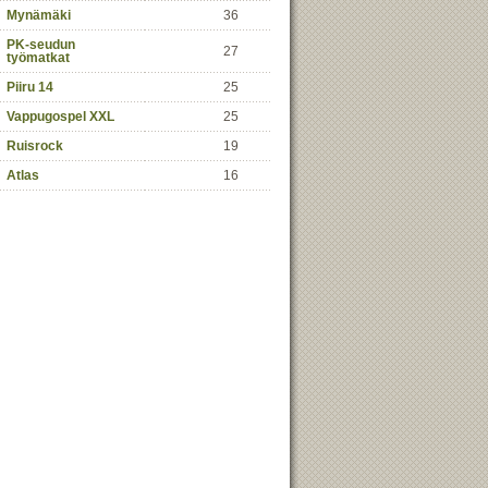
Mynämäki
36
PK-seudun
27
työmatkat
Piiru 14
25
Vappugospel XXL
25
Ruisrock
19
Atlas
16