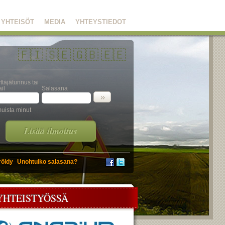
YHTEISÖT
MEDIA
YHTEYSTIEDOT
🇫🇮
🇸🇪
🇬🇧
🇪🇪
ttäjätunnus tai
il
Salasana
uista minut
Lisää ilmoitus
röidy
Unohtuiko salasana?
YHTEISTYÖSSÄ