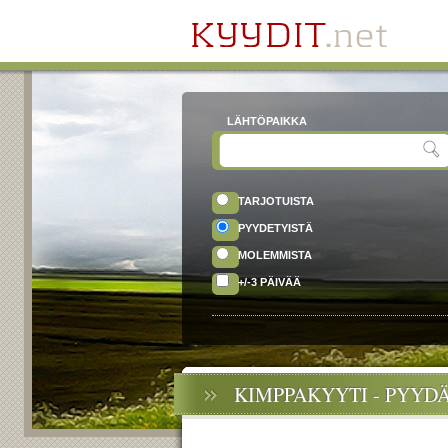
LÄHTÖPAIKKA
TARJOTUISTA
PYYDETYISTÄ
MOLEMMISTA
+/-3 PÄIVÄÄ
KIMPPAKYYTI - PYYD