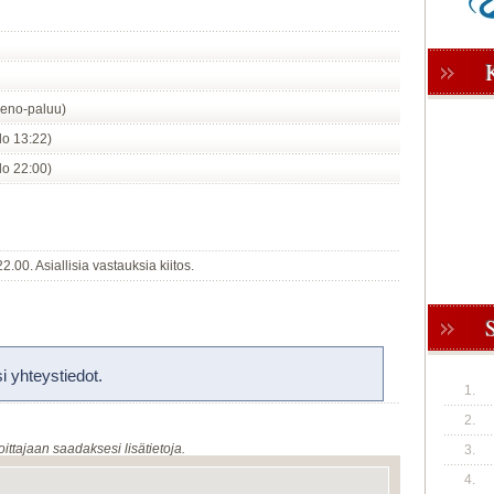
eno-paluu)
klo 13:22)
klo 22:00)
.00. Asiallisia vastauksia kiitos.
 yhteystiedot.
1.
2.
oittajaan saadaksesi lisätietoja.
3.
4.