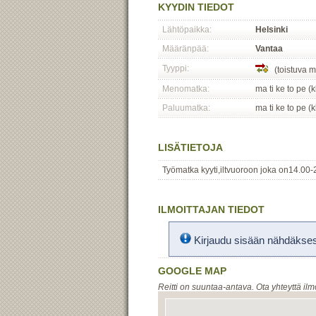
KYYDIN TIEDOT
Lähtöpaikka:
Helsinki
Määränpää:
Vantaa
Tyyppi:
(toistuva m
Menomatka:
ma ti ke to pe (
Paluumatka:
ma ti ke to pe (
LISÄTIETOJA
Työmatka kyyti,iltvuoroon joka on14.00-22
ILMOITTAJAN TIEDOT
Kirjaudu sisään nähdäksesi
GOOGLE MAP
Reitti on suuntaa-antava. Ota yhteyttä ilm