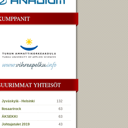
KUMPPANIT
SUURIMMAT YHTEISÖT
Jyväskylä - Helsinki
132
Ilosaarirock
63
ÄKSEKKI
63
Johtajatulet 2019
43