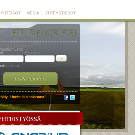
YHTEISÖT
MEDIA
YHTEYSTIEDOT
🇫🇮
🇸🇪
🇬🇧
🇪🇪
ttäjätunnus tai
il
Salasana
uista minut
Lisää ilmoitus
röidy
Unohtuiko salasana?
YHTEISTYÖSSÄ