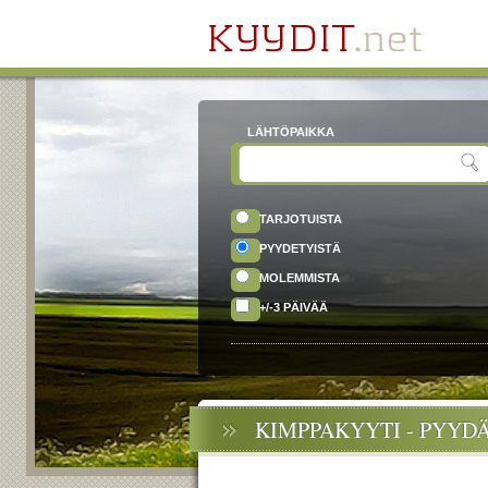
LÄHTÖPAIKKA
TARJOTUISTA
PYYDETYISTÄ
MOLEMMISTA
+/-3 PÄIVÄÄ
KIMPPAKYYTI - PYYD