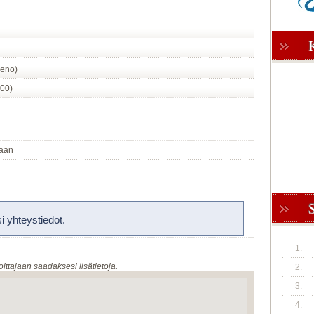
meno)
:00)
saan
 yhteystiedot.
1.
oittajaan saadaksesi lisätietoja.
2.
3.
4.