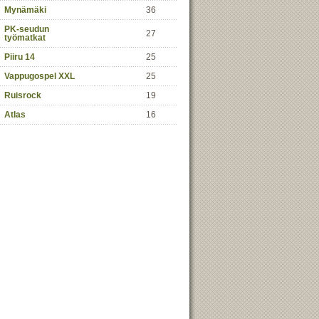
Mynämäki
36
PK-seudun
27
työmatkat
Piiru 14
25
Vappugospel XXL
25
Ruisrock
19
Atlas
16