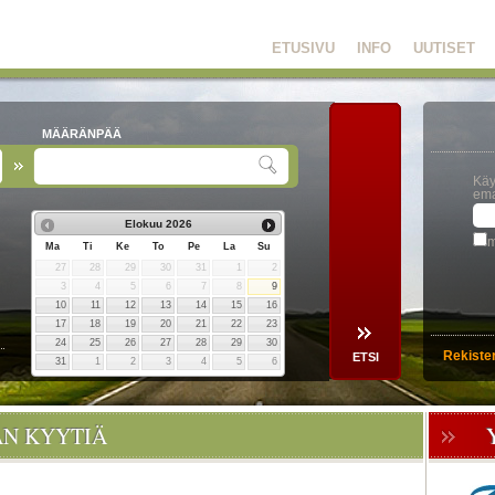
ETUSIVU
INFO
UUTISET
MÄÄRÄNPÄÄ
Käy
ema
Elokuu
2026
m
Ma
Ti
Ke
To
Pe
La
Su
27
28
29
30
31
1
2
3
4
5
6
7
8
9
10
11
12
13
14
15
16
17
18
19
20
21
22
23
24
25
26
27
28
29
30
Rekiste
31
1
2
3
4
5
6
ÄN KYYTIÄ