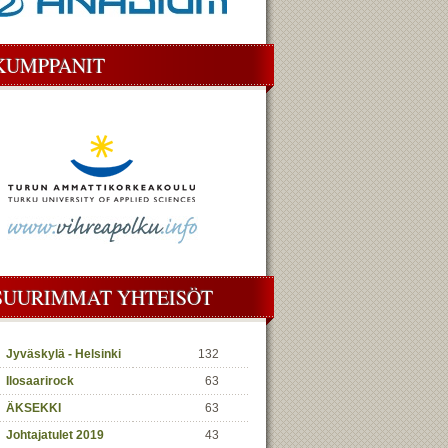
KUMPPANIT
SUURIMMAT YHTEISÖT
Jyväskylä - Helsinki
132
Ilosaarirock
63
ÄKSEKKI
63
Johtajatulet 2019
43