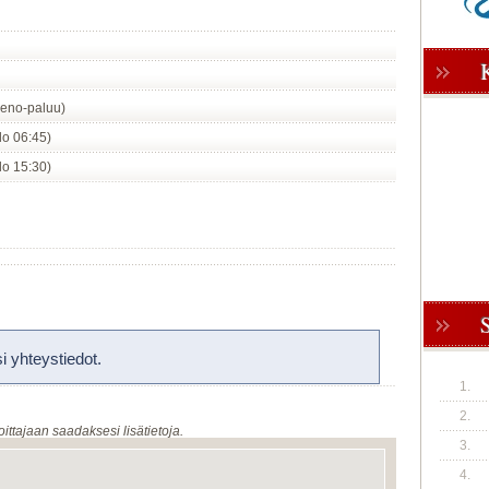
eno-paluu)
klo 06:45)
klo 15:30)
 yhteystiedot.
1.
2.
oittajaan saadaksesi lisätietoja.
3.
4.