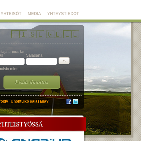
YHTEISÖT
MEDIA
YHTEYSTIEDOT
🇫🇮
🇸🇪
🇬🇧
🇪🇪
ttäjätunnus tai
il
Salasana
uista minut
Lisää ilmoitus
röidy
Unohtuiko salasana?
YHTEISTYÖSSÄ