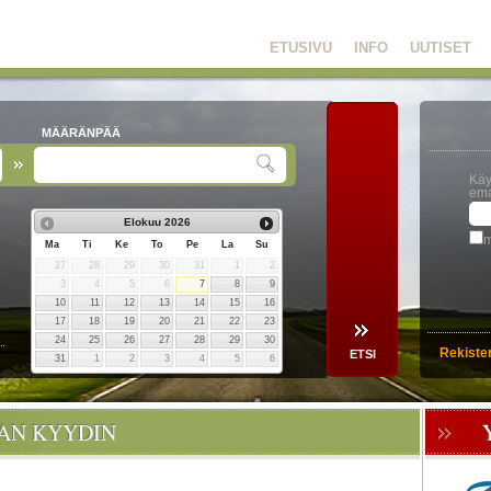
ETUSIVU
INFO
UUTISET
MÄÄRÄNPÄÄ
Käy
ema
Elokuu
2026
m
Ma
Ti
Ke
To
Pe
La
Su
27
28
29
30
31
1
2
3
4
5
6
7
8
9
10
11
12
13
14
15
16
17
18
19
20
21
22
23
24
25
26
27
28
29
30
Rekiste
31
1
2
3
4
5
6
OAN KYYDIN