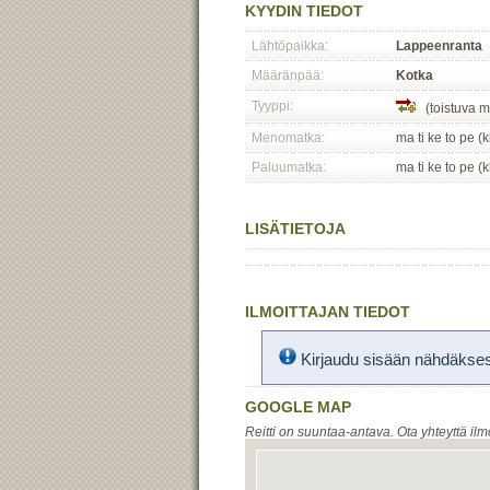
KYYDIN TIEDOT
Lähtöpaikka:
Lappeenranta
Määränpää:
Kotka
Tyyppi:
(toistuva m
Menomatka:
ma ti ke to pe (
Paluumatka:
ma ti ke to pe (
LISÄTIETOJA
ILMOITTAJAN TIEDOT
Kirjaudu sisään nähdäksesi
GOOGLE MAP
Reitti on suuntaa-antava. Ota yhteyttä ilm