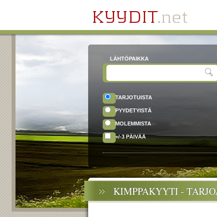
LÄHTÖPAIKKA
TARJOTUISTA
PYYDETYISTÄ
MOLEMMISTA
+/-3 PÄIVÄÄ
KIMPPAKYYTI - TARJ