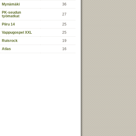
Mynämäki
36
PK-seudun
27
työmatkat
Piiru 14
25
Vappugospel XXL
25
Ruisrock
19
Atlas
16