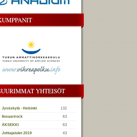
KUMPPANIT
SUURIMMAT YHTEISÖT
Jyväskylä - Helsinki
132
Ilosaarirock
63
ÄKSEKKI
63
Johtajatulet 2019
43