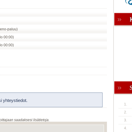
eno-paluu)
klo 00:00)
klo 00:00)
 yhteystiedot.
1.
2.
oittajaan saadaksesi lisätietoja.
3.
4.