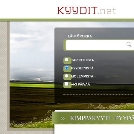
LÄHTÖPAIKKA
TARJOTUISTA
PYYDETYISTÄ
MOLEMMISTA
+/-3 PÄIVÄÄ
KIMPPAKYYTI - PYYD