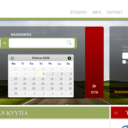
ETUSIVU
INFO
UUTISET
MÄÄRÄNPÄÄ
Käy
ema
Elokuu
2026
m
Ma
Ti
Ke
To
Pe
La
Su
27
28
29
30
31
1
2
3
4
5
6
7
8
9
10
11
12
13
14
15
16
17
18
19
20
21
22
23
24
25
26
27
28
29
30
Rekiste
31
1
2
3
4
5
6
ÄN KYYTIÄ