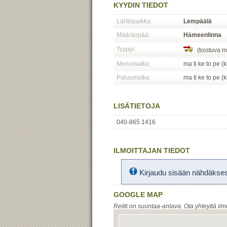
KYYDIN TIEDOT
Lähtöpaikka:
Lempäälä
Määränpää:
Hämeenlinna
Tyyppi:
(toistuva m
Menomatka:
ma ti ke to pe (
Paluumatka:
ma ti ke to pe (
LISÄTIETOJA
040-865 1416
ILMOITTAJAN TIEDOT
Kirjaudu sisään nähdäksesi
GOOGLE MAP
Reitti on suuntaa-antava. Ota yhteyttä ilm