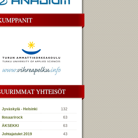
KUMPPANIT
SUURIMMAT YHTEISÖT
Jyväskylä - Helsinki
132
Ilosaarirock
63
ÄKSEKKI
63
Johtajatulet 2019
43