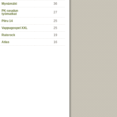
Mynämäki
36
PK-seudun
27
työmatkat
Piiru 14
25
Vappugospel XXL
25
Ruisrock
19
Atlas
16