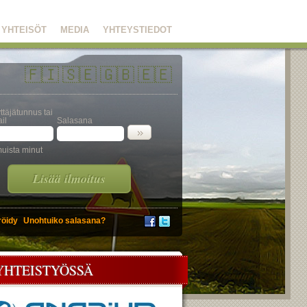
YHTEISÖT
MEDIA
YHTEYSTIEDOT
🇫🇮
🇸🇪
🇬🇧
🇪🇪
ttäjätunnus tai
il
Salasana
uista minut
Lisää ilmoitus
röidy
Unohtuiko salasana?
YHTEISTYÖSSÄ