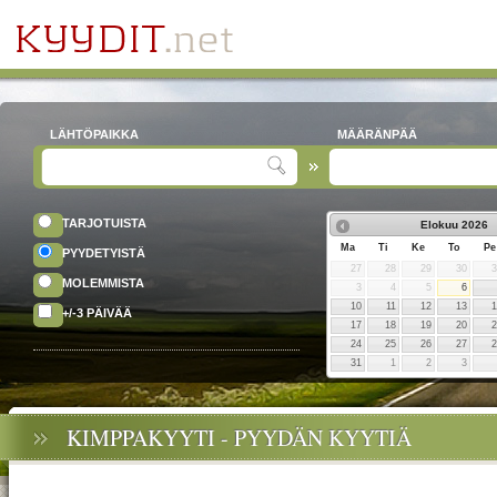
LÄHTÖPAIKKA
MÄÄRÄNPÄÄ
TARJOTUISTA
Elokuu
2026
Ma
Ti
Ke
To
Pe
PYYDETYISTÄ
27
28
29
30
MOLEMMISTA
3
4
5
6
10
11
12
13
+/-3 PÄIVÄÄ
17
18
19
20
24
25
26
27
31
1
2
3
KIMPPAKYYTI - PYYDÄN KYYTIÄ