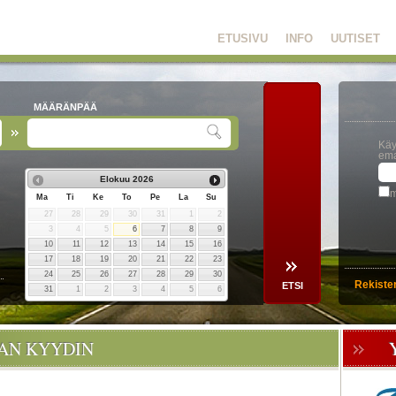
ETUSIVU
INFO
UUTISET
MÄÄRÄNPÄÄ
Käy
ema
Elokuu
2026
m
Ma
Ti
Ke
To
Pe
La
Su
27
28
29
30
31
1
2
3
4
5
6
7
8
9
10
11
12
13
14
15
16
17
18
19
20
21
22
23
24
25
26
27
28
29
30
Rekiste
31
1
2
3
4
5
6
OAN KYYDIN