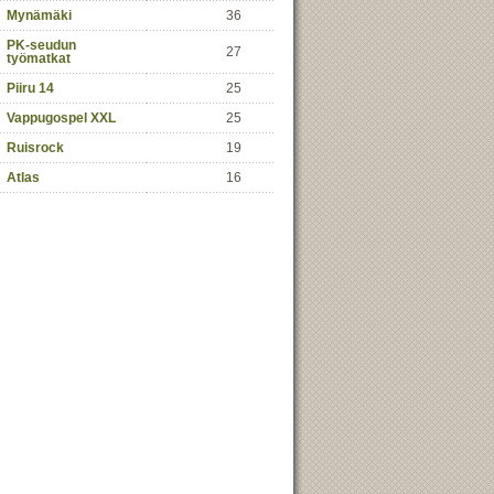
Mynämäki
36
PK-seudun
27
työmatkat
Piiru 14
25
Vappugospel XXL
25
Ruisrock
19
Atlas
16