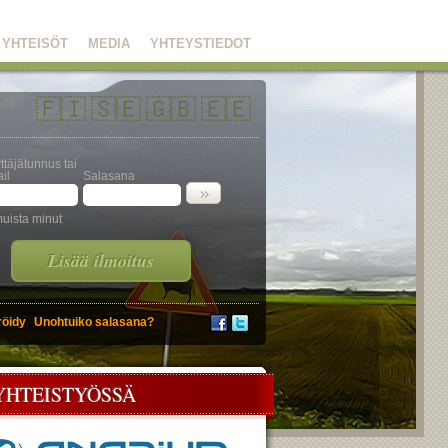
YHTEISÖT
MEDIA
YHTEYSTIEDOT
🇫🇮
🇸🇪
🇬🇧
🇪🇪
ttäjätunnus tai
il
Salasana
uista minut
Lisää ilmoitus
röidy
Unohtuiko salasana?
YHTEISTYÖSSÄ