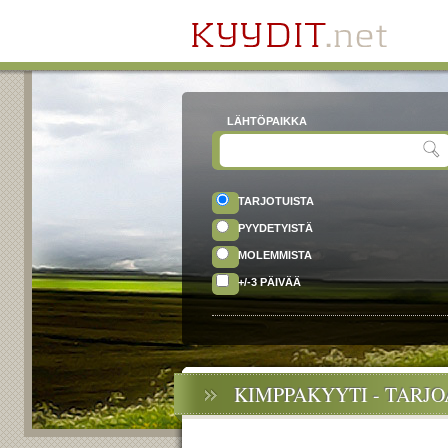
LÄHTÖPAIKKA
TARJOTUISTA
PYYDETYISTÄ
MOLEMMISTA
+/-3 PÄIVÄÄ
KIMPPAKYYTI - TARJ