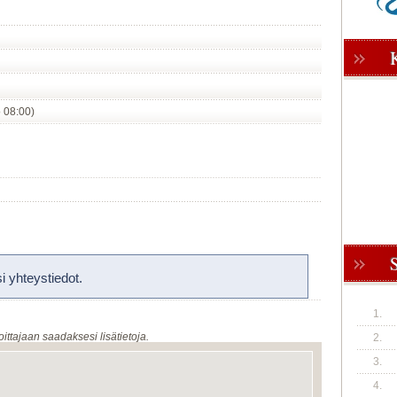
o 08:00)
 yhteystiedot.
1.
oittajaan saadaksesi lisätietoja.
2.
3.
4.