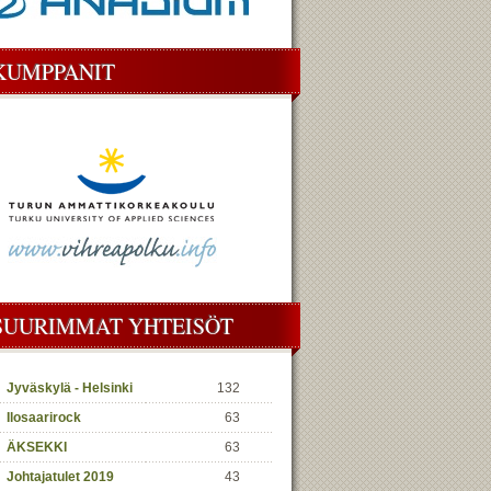
KUMPPANIT
SUURIMMAT YHTEISÖT
Jyväskylä - Helsinki
132
Ilosaarirock
63
ÄKSEKKI
63
Johtajatulet 2019
43