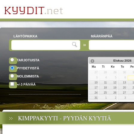
LÄHTÖPAIKKA
MÄÄRÄNPÄÄ
TARJOTUISTA
Elokuu
2026
Ma
Ti
Ke
To
Pe
PYYDETYISTÄ
27
28
29
30
MOLEMMISTA
3
4
5
6
10
11
12
13
+/-3 PÄIVÄÄ
17
18
19
20
24
25
26
27
31
1
2
3
KIMPPAKYYTI - PYYDÄN KYYTIÄ