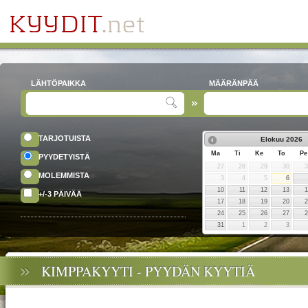
LÄHTÖPAIKKA
MÄÄRÄNPÄÄ
TARJOTUISTA
Elokuu
2026
Ma
Ti
Ke
To
Pe
PYYDETYISTÄ
27
28
29
30
MOLEMMISTA
3
4
5
6
10
11
12
13
+/-3 PÄIVÄÄ
17
18
19
20
24
25
26
27
31
1
2
3
KIMPPAKYYTI - PYYDÄN KYYTIÄ