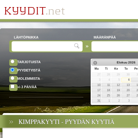
LÄHTÖPAIKKA
MÄÄRÄNPÄÄ
TARJOTUISTA
Elokuu
2026
Ma
Ti
Ke
To
Pe
PYYDETYISTÄ
27
28
29
30
MOLEMMISTA
3
4
5
6
10
11
12
13
+/-3 PÄIVÄÄ
17
18
19
20
24
25
26
27
31
1
2
3
KIMPPAKYYTI - PYYDÄN KYYTIÄ